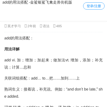
add的用法搭配 -金鲨银鲨飞禽走兽街机版
登录/注册
当前位置：
金鲨银鲨飞禽走兽街机版
>
英语
>
语法
> 正文内容
英才学习
2年前
语法
485
add的用法搭配：
用法详解
add vi. 加；增加；加起来；做加法vt. 增加，添加；补充
说；计算…总和
关联词组搭配：add… to…把……加到……上
熟词生义：接着说，补充说。例如：“and don't be late,” sh
e added.