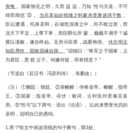
有悔
。国家独见之明，久而 益 远，乃知 ‘性与天道，不可
得而闻也’ ⑤ 。
当兵革始起扰攘之时豪杰竟逐迷惑千数
。
臣以遭遇，托身圣明，在倾危混淆之中，尚不敢过差，而
况天下平定，上尊下卑，而臣爵位所 蒙 ，巍巍不测乎？诚
冀以谨敕，遂自终始。见所示臣章，战栗怖惧。
伏念明主
知臣愚性，固敢因缘自陈 。
”诏报曰：“将军之于国家，义
为君臣，恩 犹 父子。何嫌何疑，而有惧意？ ”
（节选自《后汉书 ∙ 冯异列传》，有删改））
（注） ①阙廷：朝廷。②亲帷幄：侍奉皇帝。帷幄，指帝
王。③国家：指皇帝。④伏：敬词，古时臣对君奏言多
用。⑤“性与”以下两句：语出《论语》。以此来赞誉光武的
圣明，说明自己的愚钝。
1.用 “/”给文中画波浪线的句子断句，限3处。