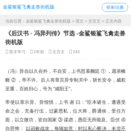
金鲨银鲨飞禽走兽街机版
登录/注册
当前位置：
金鲨银鲨飞禽走兽街机版
>
语文
>
文言文
> 正文内容
《后汉书 ∙ 冯异列传》节选 -金鲨银鲨飞禽走兽
街机版
英才学习
2年前
文言文
245
（冯）异自以久在外，不自安，上书思慕阙廷 ① ，愿亲帷
幄 ② ，帝不许。后人有章言异专制关中，斩长安令，威权
至重，百姓归心，号为 “咸阳王”。
帝使以章示异。异惶惧，上书 谢 曰：“臣本诸生，遭遇受
命之会，充备行伍，过蒙恩私，位大将，爵通侯，受任方
面，以立微功，皆自国家 ③ 谋虑，愚臣无所能及。臣伏 ④
自思惟：
以诏敕战攻，每辄如意；时以私心断决，未尝不