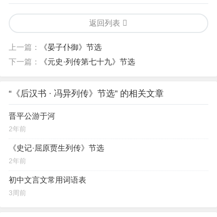
返回列表
上一篇：
《晏子仆御》节选
下一篇：
《元史·列传第七十九》节选
“《后汉书 ∙ 冯异列传》节选” 的相关文章
晋平公游于河
2年前
《史记·屈原贾生列传》节选
2年前
初中文言文常用词语表
3周前