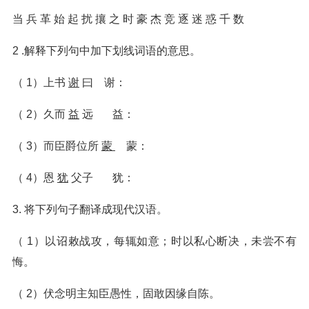
当 兵 革 始 起 扰 攘 之 时 豪 杰 竞 逐 迷 惑 千 数
2 .解释下列句中加下划线词语的意思。
（ 1）上书
谢
曰 谢：
（ 2）久而
益
远 益：
（ 3）而臣爵位所
蒙
蒙：
（ 4）恩
犹
父子 犹：
3. 将下列句子翻译成现代汉语。
（ 1）以诏敕战攻，每辄如意；时以私心断决，未尝不有
悔。
（ 2）伏念明主知臣愚性，固敢因缘自陈。