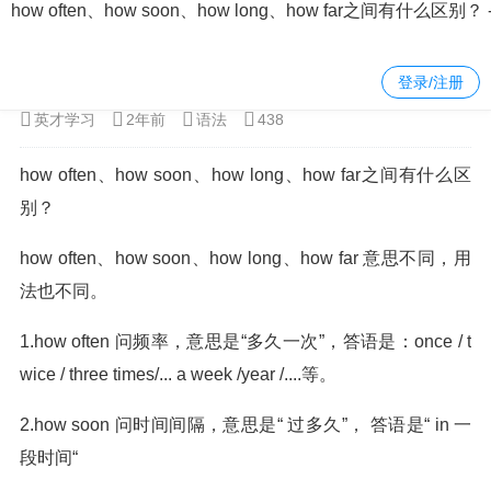
how often、how soon、how long、how far之间有什
当前位置：
金鲨银鲨飞禽走兽街机版
>
英语
>
语法
> 正文内容
登录/注册
英才学习
2年前
语法
438
how often、how soon、how long、how far之间有什么区
别？
how often、how soon、how long、how far 意思不同，用
法也不同。
1.how often 问频率，意思是“多久一次”，答语是：once / t
wice / three times/... a week /year /....等。
2.how soon 问时间间隔，意思是“ 过多久”， 答语是“ in 一
段时间“