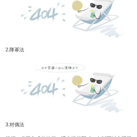
2.降幂法
3.对偶法