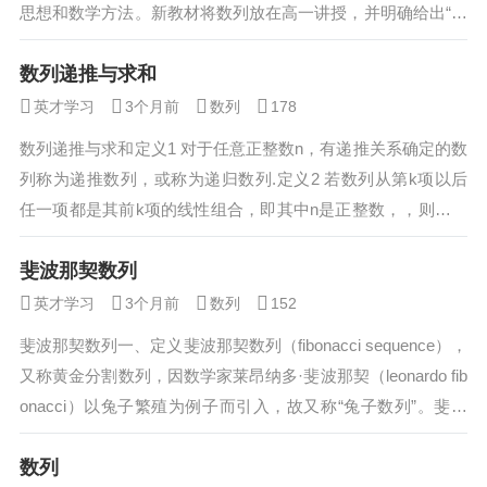
思想和数学方法。新教材将数列放在高一讲授，并明确给出“递
推公式”的概念：如果已知数列 的第1项（或前几项），且任一
数列递推与求和
项 与它的前一项...
英才学习
3个月前
数列
178
数列递推与求和定义1 对于任意正整数n，有递推关系确定的数
列称为递推数列，或称为递归数列.定义2 若数列从第k项以后
任一项都是其前k项的线性组合，即其中n是正整数，，则称为
k阶线性递推数列.当时，则有此时为阶齐次线性递推...
斐波那契数列
英才学习
3个月前
数列
152
斐波那契数列一、定义斐波那契数列（fibonacci sequence），
又称黄金分割数列，因数学家莱昂纳多·斐波那契（leonardo fib
onacci）以兔子繁殖为例子而引入，故又称“兔子数列”。斐波
那契数列是指这样一个数列：1，1，...
数列