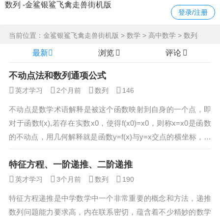
数列 -金鲨银鲨飞禽走兽街机版
登录/注册
当前位置：
金鲨银鲨飞禽走兽街机版
>
数学
>
高中数学
>
数列
最新
浏览
评论
不动点法和数列通项公式
英才学习
2个月前
数列
146
不动点是数学术语解释是被这个函数映射到自身的一个点，即
对于函数f(x),若存在实数x0，使得f(x0)=x0，则称x=x0是函数
的不动点，用几何解释就是函数y=f(x)与y=x交点的横坐标，若
不动点与数列结合，我们都知道可用不动点法求解数列...
特征方程、一阶递推、二阶递推
英才学习
3个月前
数列
190
特征方程递推是中学数学中一个非常重要的概念和方法，递推
数列问题能力要求高，内在联系密切，蕴含着不少精妙的数学