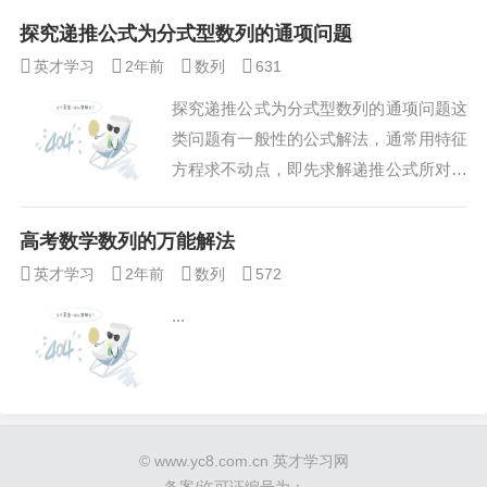
列(...
探究递推公式为分式型数列的通项问题
英才学习
2年前
数列
631
探究递推公式为分式型数列的通项问题这
类问题有一般性的公式解法，通常用特征
方程求不动点，即先求解递推公式所对应
的特征方程，求出不动点，然后再解。虽
然这类题本身有特征方程求不动点等的知
高考数学数列的万能解法
识背景，但高考题并不考，也不依赖于这
英才学习
2年前
数列
572
知识，从所给的标准答案来...
...
© www.yc8.com.cn 英才学习网