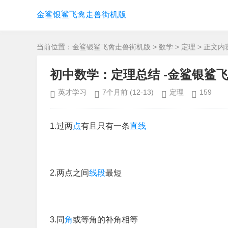
金鲨银鲨飞禽走兽街机版
当前位置：
金鲨银鲨飞禽走兽街机版
>
数学
>
定理
> 正文内
初中数学：定理总结 -金鲨银鲨
英才学习
7个月前
(12-13)
定理
159
1.过两
点
有且只有一条
直线
2.两点之间
线段
最短
3.同
角
或等角的补角相等