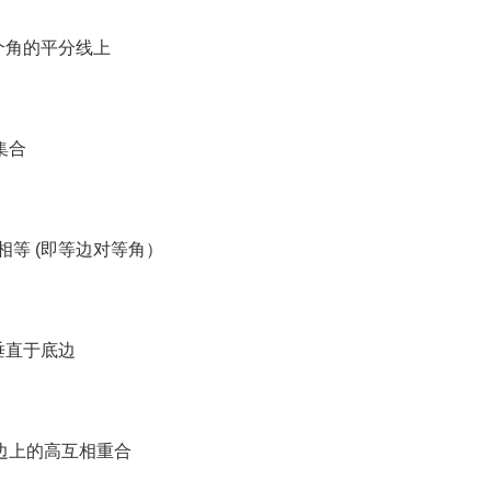
个角的平分线上
集合
相等 (即等边对等角）
垂直于底边
边上的高互相重合