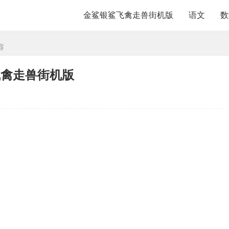
金鲨银鲨飞禽走兽街机版
语文
数
容
飞禽走兽街机版