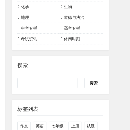
词汇详解
初中数学
初中物理
高中数学
高中物理
化学
生物
三角形
四边形
初中化学
高中化学
地理
道德与法治
一次函数
二次函数
有机化合物
中考专栏
高考专栏
圆
考试资讯
休闲时刻
搜索
标签列表
作文
英语
七年级
上册
试题