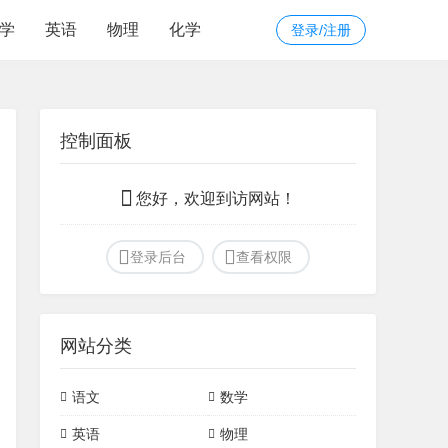
学
英语
物理
化学
登录/注册
控制面板
您好，欢迎到访网站！
登录后台
查看权限
网站分类
语文
数学
文言文
诗词
初中常见模型
定理
英语
物理