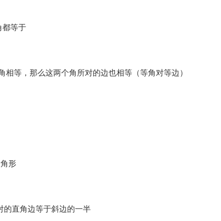
角都等于
个角相等，那么这两个角所对的边也相等（等角对等边）
三角形
所对的直角边等于斜边的一半