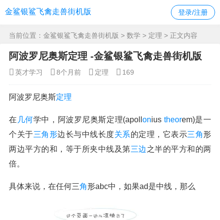
金鲨银鲨飞禽走兽街机版
登录/注册
当前位置：
金鲨银鲨飞禽走兽街机版
>
数学
>
定理
> 正文内容
阿波罗尼奥斯定理 -金鲨银鲨飞禽走兽街机版
英才学习
8个月前
定理
169
阿波罗尼奥斯
定理
在
几何
学中，阿波罗尼奥斯定理(apoll
on
ius
the
or
em)是一
个关于
三角形
边长与中线长度
关系
的定理，它表示
三角
形
两边平方的和，等于所夹中线及第
三边
之半的平方和的两
倍。
具体来说，在任何三
角
形abc中，如果ad是中线，那么