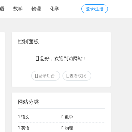
语
数学
物理
化学
登录/注册
控制面板
您好，欢迎到访网站！
登录后台
查看权限
网站分类
语文
数学
文言文
诗词
初中常见模型
定理
英语
物理