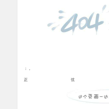
：，
正弦