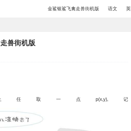
金鲨银鲨飞禽走兽街机版
语文
英
禽走兽街机版
取一点p(x,y),记