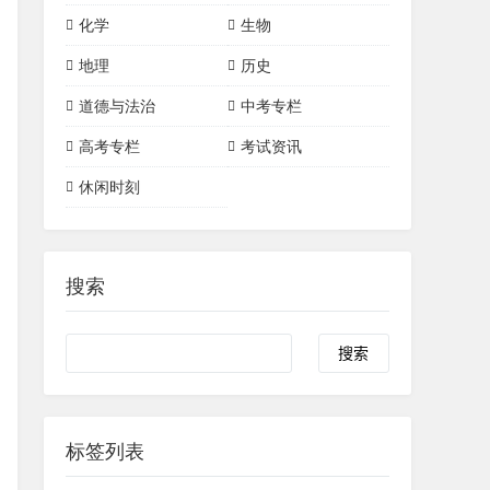
单词短语
语法
初中数学
初中物理
高中数学
高中物理
化学
生物
三角形
四边形
初中化学
高中化学
物理实验
地理
历史
一次函数
二次函数
有机化合物
化学常识
道德与法治
中考专栏
圆
化学实验
高考专栏
考试资讯
休闲时刻
搜索
标签列表