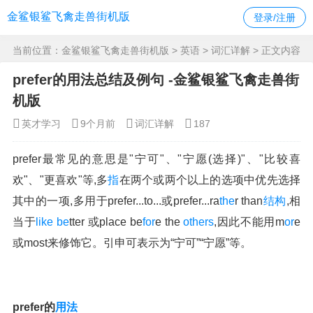
金鲨银鲨飞禽走兽街机版
登录/注册
当前位置：
金鲨银鲨飞禽走兽街机版
>
英语
>
词汇详解
> 正文内容
prefer的用法总结及例句 -金鲨银鲨飞禽走兽街
机版
英才学习
9个月前
词汇详解
187
prefer最常见的意思是"宁可"、"宁愿(选择)"、"比较喜
欢"、"更喜欢"等,多
指
在两个或两个以上的选项中优先选择
其中的一项,多用于prefer...to...或prefer...ra
the
r than
结构
,相
当于
like
be
tter 或place be
for
e the
others
,因此不能用m
or
e
或most来修饰它。引申可表示为“宁可”“宁愿”等。
prefer的
用法