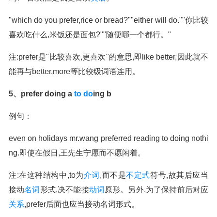
"which do you prefer,rice or bread?""either will do.""你比较
喜欢吃什么,米饭还是面包?""随便哪一个都行。"
注:prefer是"比较喜欢,更喜欢"的意思,即like better,因此就不
能再与better,more等比较级词语连用。
5、prefer doing a
to do
ing b
例句：
even on holidays mr.wang preferred reading to doing nothi
ng.即使在假日,王先生宁愿而不愿闲着。
注:在这种结构中,to为
介词
,而不是
不定式
符号,故其后应当
接动
名词
形式,决不能接
动词
原形。另外,为了保持前后对应
关系
,prefer后面也应当接动名词形式。