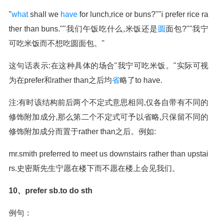
"
what
shall we
have
for lunch,rice or buns?""i prefer rice ra
ther than buns.""我们午饭吃什么,米饭还是
圆
面包?""我宁
可吃米饭而不想吃圆面包。"
这句话表示:在这种具体的场合"我宁可吃米饭。"实际可视
为在prefer和rather than之后均
省
略了to have.
注:有时该结构前后两个不定式意思相同,仅各自带有不同的
修饰附加成分,那么第二个不定式可予以省略,只保留不同的
修饰附加成分而置于rather than之后。例如:
mr.smith preferred to meet us downstairs rather than upstai
rs.史密斯先生宁愿在楼下而不愿在楼上会见我们。
10、prefer sb.to do sth
例句：