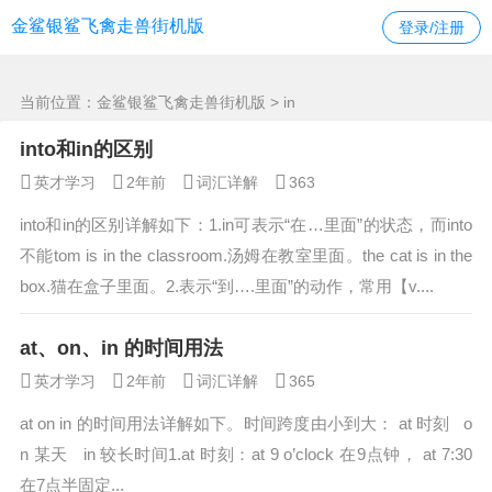
in -金鲨银鲨飞禽走兽街机版
金鲨银鲨飞禽走兽街机版
登录/注册
当前位置：
金鲨银鲨飞禽走兽街机版
> in
into和in的区别
英才学习
2年前
词汇详解
363
into和in的区别详解如下：1.in可表示“在…里面”的状态，而into
不能tom is in the classroom.汤姆在教室里面。the cat is in the
box.猫在盒子里面。2.表示“到….里面”的动作，常用【v....
at、on、in 的时间用法
英才学习
2年前
词汇详解
365
at on in 的时间用法详解如下。时间跨度由小到大： at 时刻 o
n 某天 in 较长时间1.at 时刻：at 9 o’clock 在9点钟， at 7:30
在7点半固定...