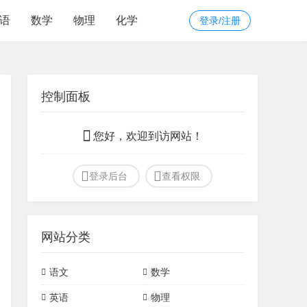
语
数学
物理
化学
登录/注册
控制面板
您好，欢迎到访网站！
登录后台
查看权限
网站分类
语文
数学
文言文
诗词
初中常见模型
定理
英语
物理