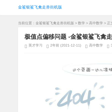
金鲨银鲨飞禽走兽街机版
当前位置：
金鲨银鲨飞禽走兽街机版
>
数学
>
高中数学
> 正
极值点偏移问题 -金鲨银鲨飞禽
英才学习
2年前
(2021-12-11)
高中数学