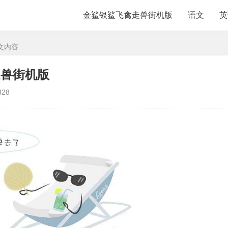
金鲨银鲨飞禽走兽街机版
语文
英
文内容
走兽街机版
328