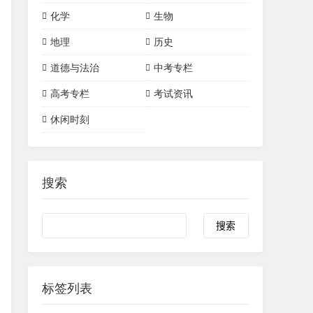
单词短语
语法
初中数学
初中物理
高中数学
高中物理
化学
生物
三角形
四边形
初中化学
高中化学
物理实验
地理
历史
一次函数
二次函数
有机化合物
化学常识
道德与法治
中考专栏
圆
化学实验
高考专栏
考试资讯
休闲时刻
搜索
标签列表