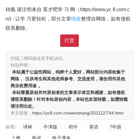
转载 请注明来自 英才吧学 习 网（https://www.yc 8.com.c
n/) - 让学 习更轻松，部分文章
综合
整理自网络，如有侵权
联系删除。
打赏
扫描二维码推送至手机访问。
特别声明：
本站属于公益性网站，纯粹个人爱好，网站部分内容收集于
网络，
仅供考生和其他老师参考、交流使用，请勿用作其他
商业收费用途
。
本站尊重原创并对原创者的文章表示肯定和感谢，如有侵权
请联系删除！针对本站原创内容，本站也欢迎转载，如需转载
请注明出处。
本文链接：
https://yc8.com.cn/wenzhang/202112/744.html
标签:
译林
牛津版
初中
英语
7年级
上册
单词
电子课本