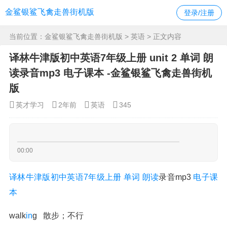
金鲨银鲨飞禽走兽街机版
登录/注册
当前位置：
金鲨银鲨飞禽走兽街机版
>
英语
> 正文内容
译林牛津版初中英语7年级上册 unit 2 单词 朗
读录音mp3 电子课本 -金鲨银鲨飞禽走兽街机
版
英才学习
2年前
英语
345
00:00
译林
牛津版
初中
英语
7年级
上册
单词
朗读
录音mp3
电子课
本
walk
in
g 散步；不行