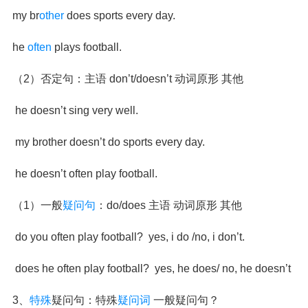
my br
other
does sports every day.
he
often
plays football.
（2）否定句：主语 don’t/doesn’t 动词原形 其他
he doesn’t sing very well.
my brother doesn’t do sports every day.
he doesn’t often play football.
（1）一般
疑问句
：do/does 主语 动词原形 其他
do you often play football? yes, i do /no, i don’t.
does he often play football? yes, he does/ no, he doesn’t
3、
特殊
疑问句：特殊
疑问词
一般疑问句？