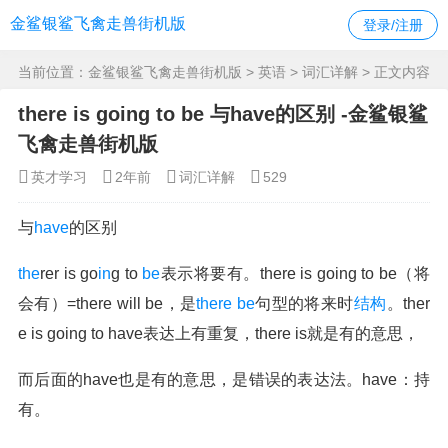
金鲨银鲨飞禽走兽街机版
登录/注册
当前位置：
金鲨银鲨飞禽走兽街机版
>
英语
>
词汇详解
> 正文内容
there is going to be 与have的区别 -金鲨银鲨
飞禽走兽街机版
英才学习
2年前
词汇详解
529
与
have
的区别
the
rer is go
in
g to
be
表示将要有。there is going to be（将
会有）=there will be，是
there be
句型的将来时
结构
。ther
e is going to have表达上有重复，there is就是有的意思，
而后面的have也是有的意思，是错误的表达法。have：持
有。