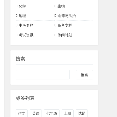
词汇详解
初中数学
初中物理
高中数学
高中物理
化学
生物
三角形
四边形
初中化学
高中化学
地理
道德与法治
一次函数
二次函数
有机化合物
中考专栏
高考专栏
圆
考试资讯
休闲时刻
搜索
标签列表
作文
英语
七年级
上册
试题