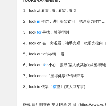
1、look at 看着 ; 看 ; 看望 ; 看待
2、look
in
拜访：进行短暂访问：把注意力转向…
3、look
for
寻找；希望得到
4、look on 在一旁观看，袖手旁观；把眼光投向
5、look out of 向/朝 ... 看
6、look out f
or
小心；搜寻(某人或某物);试图得到(
7、look oneself 显得健康或情绪正常
8、look to 依靠〔
指
望〕(某人或某事)
转载 请注明来自 英才吧学 习 网（https://www.yc 