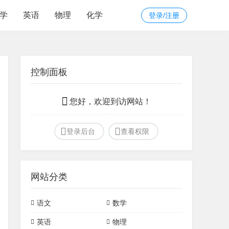
学
英语
物理
化学
登录/注册
控制面板
您好，欢迎到访网站！
登录后台
查看权限
网站分类
语文
数学
文言文
诗词
初中常见模型
定理
英语
物理