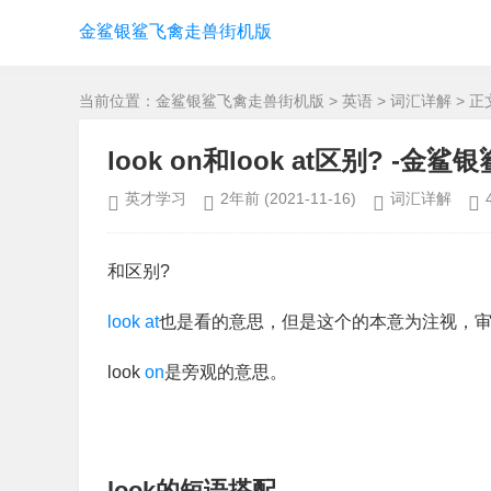
金鲨银鲨飞禽走兽街机版
当前位置：
金鲨银鲨飞禽走兽街机版
>
英语
>
词汇详解
> 正
look on和look at区别? -
英才学习
2年前
(2021-11-16)
词汇详解
和区别?
look
at
也是看的意思，但是这个的本意为注视，
look
on
是旁观的意思。
look的短语搭配