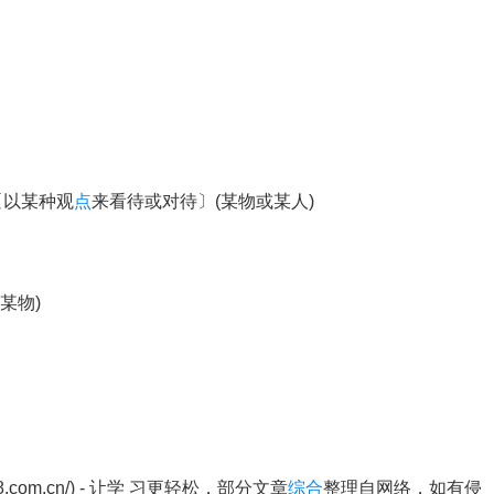
〔以某种观
点
来看待或对待〕(某物或某人)
某物)
8.com.cn/) - 让学 习更轻松，部分文章
综合
整理自网络，如有侵