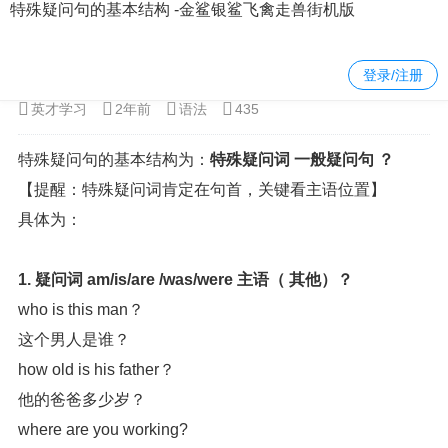
特殊疑问句的基本结构 -金鲨银鲨飞禽走兽街机版
当前位置：
金鲨银鲨飞禽走兽街机版
>
英语
>
语法
> 正文内容
登录/注册
英才学习
2年前
语法
435
特殊疑问句的基本结构为：
特殊疑问词 一般疑问句 ？
【提醒：特殊疑问词肯定在句首，关键看主语位置】
具体为：
1. 疑问词 am/is/are /was/were 主语（ 其他）？
who is this man？
这个男人是谁？
how old is his father？
他的爸爸多少岁？
where are you working?