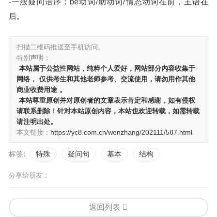
-一般疑问语序：be动词/助动词/情态动词在前，主语在
后。
扫描二维码推送至手机访问。
特别声明：
本站属于公益性网站，纯粹个人爱好，网站部分内容收集于
网络，
仅供考生和其他老师参考、交流使用，请勿用作其他
商业收费用途
。
本站尊重原创并对原创者的文章表示肯定和感谢，如有侵权
请联系删除！针对本站原创内容，本站也欢迎转载，如需转载
请注明出处。
本文链接：
https://yc8.com.cn/wenzhang/202111/587.html
标签:
特殊
疑问句
基本
结构
分享给朋友：
返回列表