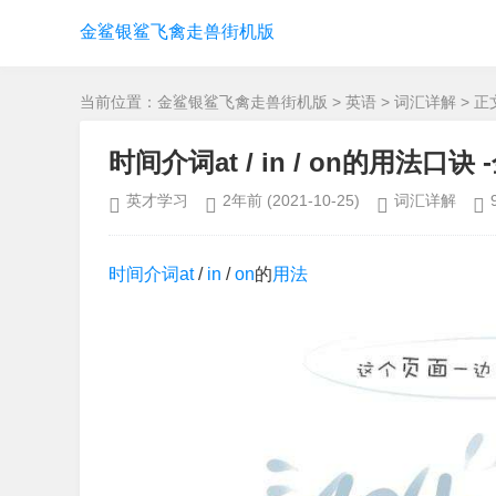
金鲨银鲨飞禽走兽街机版
当前位置：
金鲨银鲨飞禽走兽街机版
>
英语
>
词汇详解
> 正
时间介词at / in / on的用法
英才学习
2年前
(2021-10-25)
词汇详解
时间
介词
at
/
in
/
on
的
用法