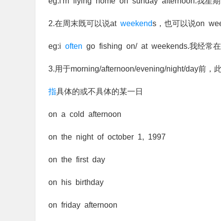
eg:i'm flying home on sunday aftern
2.在周末既可以说at
weekend
s，也可以说on wee
eg:i
often
go fishing on/ at weekends.
3.用于morning/afternoon/evening/night/day
指
具体的或不具体的某一日
on a cold afternoon
on the night of october 1, 1997
on the first day
on his birthday
on friday afternoon