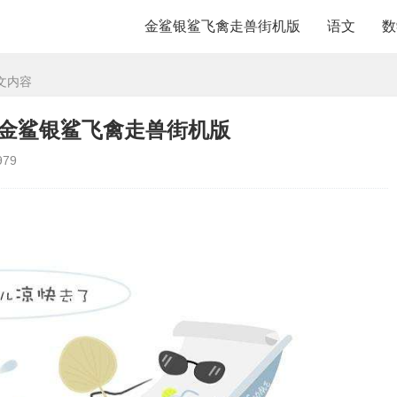
金鲨银鲨飞禽走兽街机版
语文
数
文内容
口诀 -金鲨银鲨飞禽走兽街机版
979