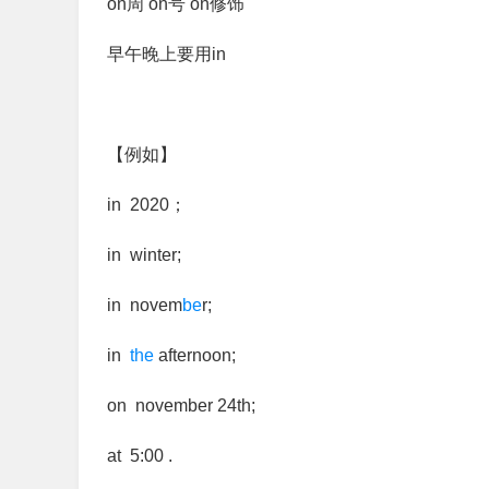
on周 on号 on修饰
早午晚上要用in
【例如】
in 2020；
in winter;
in novem
be
r;
in
the
afternoon;
on november 24th;
at 5:00 .