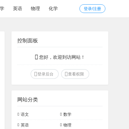
学
英语
物理
化学
登录/注册
控制面板
您好，欢迎到访网站！
登录后台
查看权限
网站分类
语文
数学
文言文
诗词
初中常见模型
定理
英语
物理