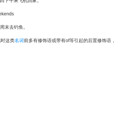
oon.我星期四下午乘飞机回家。
kends
我经常在周末去钓鱼。
前，此时这类
名词
前多有修饰语或带有of等引起的后置修饰语，