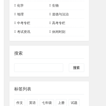
词汇详解
初中数学
初中物理
高中数学
高中物理
化学
生物
三角形
四边形
初中化学
高中化学
地理
道德与法治
一次函数
二次函数
有机化合物
中考专栏
高考专栏
圆
考试资讯
休闲时刻
搜索
标签列表
作文
英语
七年级
上册
试题