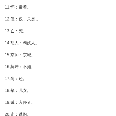
11.怀：带着。
12.但：仅，只是 。
13.亡：死。
14.胡人：匈奴人。
15.京师：京城。
16.莫若：不如。
17.尚：还。
18.孥：儿女。
19.贼：入侵者。
20.走：逃跑。