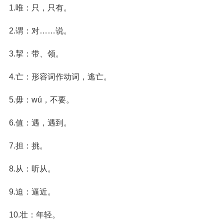
1.唯：只，只有。
2.谓：对……说。
3.挈：带、领。
4.亡：形容词作动词，逃亡。
5.毋：wú，不要。
6.值：遇，遇到。
7.担：挑。
8.从：听从。
9.迫：逼近。
10.壮：年轻。