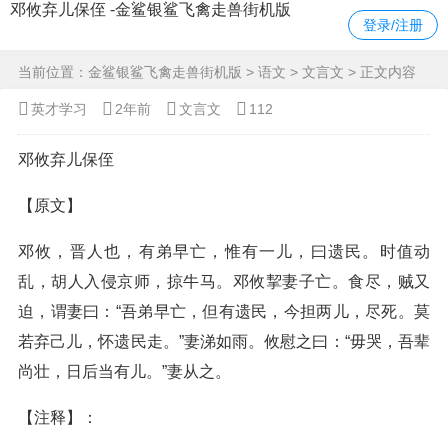
邓攸弃儿保侄 -金鲨银鲨飞禽走兽街机版
登录/注册
当前位置：
金鲨银鲨飞禽走兽街机版
>
语文
>
文言文
> 正文内容
英才学习
2年前
文言文
112
邓攸弃儿保侄
【原文】
邓攸，晋人也，有弟早亡，惟有一儿，曰遗民。时值动
乱，胡人入侵京师，掠牛马。邓攸挈妻子亡。食尽，贼又
迫，谓妻曰：“吾弟早亡，但有遗民，今担两儿，尽死。莫
若弃己儿，怀遗民走。”妻涕如雨。攸慰之曰：“毋哭，吾辈
尚壮，日后当有儿。”妻从之。
【注释】：