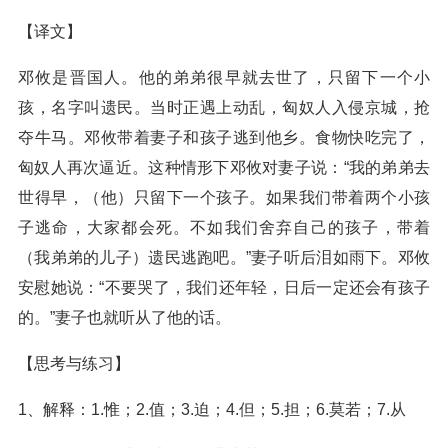
【译文】
邓攸是晋国人。他的弟弟很早就去世了，只留下一个小
孩，名字叫遗民。当时正遇上动乱，匈奴人入侵京城，抢
夺牛马。邓攸带着妻子和孩子逃到他乡。食物快吃完了，
匈奴人再次逼近。这种情形下邓攸对妻子说：“我的弟弟去
世得早，（他）只留下一个孩子。如果我们带着两个小孩
子逃命，大家都会死。不如我们舍弃自己的孩子，带着
（我弟弟的儿子）遗民逃跑吧。”妻子听后泪如雨下。邓攸
安慰她说：“不要哭了，我们还年轻，日后一定还会有孩子
的。”妻子也就听从了他的话。
【思考与练习】
1、解释：1.惟；2.值；3.迫；4.但；5.担；6.莫若；7.从