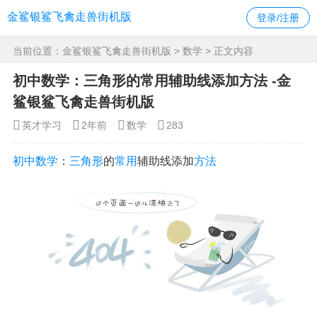
金鲨银鲨飞禽走兽街机版
登录/注册
当前位置：
金鲨银鲨飞禽走兽街机版
>
数学
> 正文内容
初中数学：三角形的常用辅助线添加方法 -金
鲨银鲨飞禽走兽街机版
英才学习
2年前
数学
283
初中
数学
：
三角形
的
常用
辅助线添加
方法