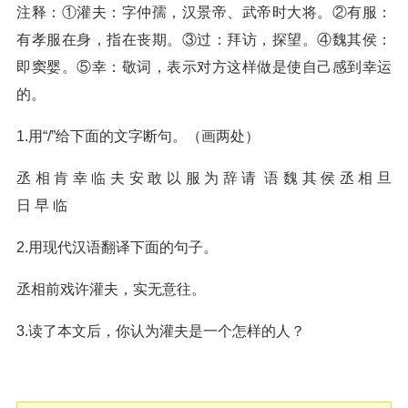
注释：①灌夫：字仲孺，汉景帝、武帝时大将。②有服：
有孝服在身，指在丧期。③过：拜访，探望。④魏其侯：
即窦婴。⑤幸：敬词，表示对方这样做是使自己感到幸运
的。
1.用“/”给下面的文字断句。（画两处）
丞 相 肯 幸 临 夫 安 敢 以 服 为 辞 请 语 魏 其 侯 丞 相 旦
日 早 临
2.用现代汉语翻译下面的句子。
丞相前戏许灌夫，实无意往。
3.读了本文后，你认为灌夫是一个怎样的人？