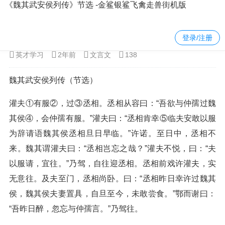
《魏其武安侯列传》节选 -金鲨银鲨飞禽走兽街机版
当前位置：
金鲨银鲨飞禽走兽街机版
>
语文
>
文言文
> 正文内容
登录/注册
英才学习
2年前
文言文
138
魏其武安侯列传（节选）
灌夫①有服②，过③丞相。丞相从容曰：“吾欲与仲孺过魏
其侯④，会仲孺有服。”灌夫曰：“丞相肯幸⑤临夫安敢以服
为辞请语魏其侯丞相旦日早临。”许诺。至日中，丞相不
来。魏其谓灌夫曰：“丞相岂忘之哉？”灌夫不悦，曰：“夫
以服请，宜往。”乃驾，自往迎丞相。丞相前戏许灌夫，实
无意往。及夫至门，丞相尚卧。曰：“丞相昨日幸许过魏其
侯，魏其侯夫妻置具，自旦至今，未敢尝食。”鄂而谢曰：
“吾昨日醉，忽忘与仲孺言。”乃驾往。