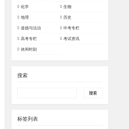
作文素材
文言文
单词短语
诗词
英语作文
初中数学
初中物理
高中数学
高中物理
化学
生物
三角形
四边形
语法
初中化学
高中化学
物理实验
物理悖论/思想实验
地理
历史
一次函数
二次函数
化学常识
化学物质
道德与法治
中考专栏
有机化合物
圆
化学实验
高考专栏
考试资讯
休闲时刻
搜索
标签列表