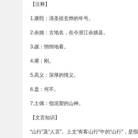
【注释】
1.康熙：清圣祖玄烨的年号。
2.余姚：古地名，在今浙江余姚县。
3.觇：悄悄地看。
4.甫：刚。
5.高义：深厚的情义。
6.盍：何不。
7.土偶：指泥塑的山神。
【文言知识】
“山行”及“人言”。上文“有客山行”中的“山行”，