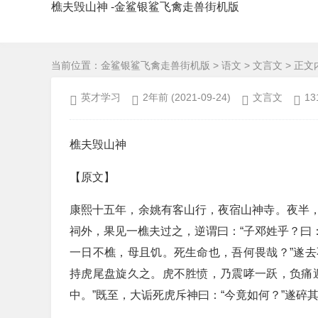
樵夫毁山神 -金鲨银鲨飞禽走兽街机版
当前位置：
金鲨银鲨飞禽走兽街机版
>
语文
>
文言文
> 正文
英才学习
2年前
(2021-09-24)
文言文
13
樵夫毁山神
【原文】
康熙十五年，余姚有客山行，夜宿山神寺。夜半
祠外，果见一樵夫过之，逆谓曰：“子邓姓乎？曰：
一日不樵，母且饥。死生命也，吾何畏哉？”遂
持虎尾盘旋久之。虎不胜愤，乃震哮一跃，负痛
中。”既至，大诟死虎斥神曰：“今竟如何？”遂碎