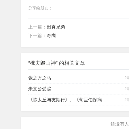
分享给朋友：
上一篇：
田真兄弟
下一篇：
奇鹰
“樵夫毁山神” 的相关文章
张之万之马
2
朱文公受骗
2
《陈太丘与友期行》、《荀巨伯探病友 》 节选
2