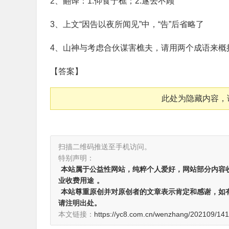
2、翻译：1.仰食于樵；2.遂去不顾
3、上文“因告以夜所闻见”中，“告”后省略了
4、山神与考虑合伙谋害樵夫，请用两个成语来概括1
【答案】
此处为隐藏内容，
扫描二维码推送至手机访问。
特别声明：
本站属于公益性网站，纯粹个人爱好，网站部分内容
业收费用途
。
本站尊重原创并对原创者的文章表示肯定和感谢，如
请注明出处。
本文链接：
https://yc8.com.cn/wenzhang/202109/141