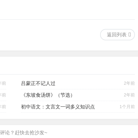
返回列表
年前
吕蒙正不记人过
2年前
年前
《东坡食汤饼》（节选）
2年前
年前
初中语文：文言文一词多义知识点
1个月前