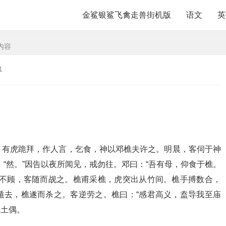
金鲨银鲨飞禽走兽街机版
语文
英
内容
1
，有虎跪拜，作人言，乞食，神以邓樵夫许之。明晨，客伺于神
“然。”因告以夜所闻见，戒勿往。邓曰：“吾有母，仰食于樵。
去不顾，客随而觇之。樵甫采樵，虎突出从竹间。樵手搏数合，
遁去，樵遂而杀之。客逆劳之。樵曰：“感君高义，盍导我至庙
其土偶。