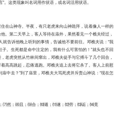
饰“言”。这类现象叫名词用作状语，或名词活用状语。
里住在山神寺。半夜，有只老虎来向山神跪拜，说着像人一样的
给他。第二天早上，客人等待在庙外，果然看见一个樵夫经过，
客人就告诉他晚上听到的事情，告诫他不要前往。邓樵夫说：“我
肚子。生死都是命中注定的，我有什么可害怕的！”就头也不回
柴，老虎突然从竹林间窜出，邓樵夫徒手与它搏斗了几个回合，
哮着高高跳起，忍痛逃跑。邓樵夫追上去将它杀了。客人上前慰
到庙中去？”到了庙里，邓樵夫大骂死虎并斥责山神说：“现在怎
；⑺然；⑻且；⑼合；⑽遁；⑾遂；⑿劳；⒀诟；⒁竟