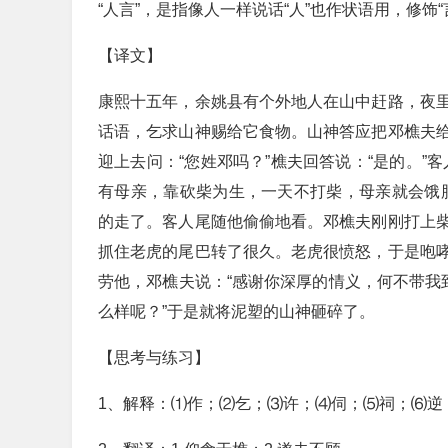
“人言”，是指像人一样说话“人”也作状语用，修
【译文】
康熙十五年，余姚县有个外地人在山中赶路，夜
话语，乞求山神赐给它食物。山神答应把邓樵夫
迎上去问：“您姓邓吗？”樵夫回答说：“是的。”
有母亲，靠砍柴为生，一天不打柴，母亲就会饿
的走了。客人尾随他偷偷地看。邓樵夫刚刚打上
抓住老虎的尾巴转了很久。老虎很愤怒，于是咆
劳他，邓樵夫说：“感谢你深厚的情义，何不带我
么样呢？”于是就将泥塑的山神砸碎了。
【思考与练习】
1、解释：⑴作；⑵乞；⑶许；⑷伺；⑸祠；⑹逆