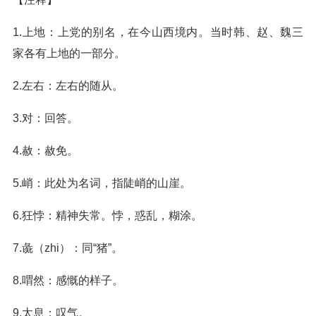
1.上地：上党的别名，在今山西境内。当时韩、赵、魏三
家各有上地的一部分。
2.左右：左右的随从。
3.对：回答。
4.赦：赦免。
5.峭：此处为名词，指陡峭的山崖。
6.狂悖：精神失常。悖，惑乱，糊涂。
7.彘（zhi）：同“猪”。
8.喟然：感慨的样子。
9.太息：叹气。