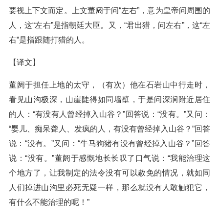
要视上下文而定。上文董阏于问“左右”，意为皇帝问周围的
人，这“左右”是指朝廷大臣。又，“君出猎，问左右”，这“左
右”是指跟随打猎的人。
【译文】
董阏于担任上地的太守，（有次）他在石岩山中行走时，
看见山沟极深，山崖陡得如同墙壁，于是问深涧附近居住
的人：“有没有人曾经掉入山谷？”回答说：“没有。”又问：
“婴儿、痴呆聋人、发疯的人，有没有曾经掉入山谷？”回答
说：“没有。”又问：“牛马狗猪有没有曾经掉入山谷？”回答
说：“没有。”董阏于感慨地长长叹了口气说：“我能治理这
个地方了，让我制定的法令没有可以赦免的情况，就如同
人们掉进山沟里必死无疑一样，那么就没有人敢触犯它，
有什么不能治理的呢！”