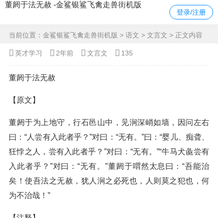
董阏于法无赦 -金鲨银鲨飞禽走兽街机版
登录/注册
当前位置：
金鲨银鲨飞禽走兽街机版
>
语文
>
文言文
> 正文内容
英才学习
2年前
文言文
135
董阏于法无赦
【原文】
董阏于为上地守，行石邑山中，见涧深峭如墙，因问左右
曰：“人尝有入此者乎？”对曰：“无有。”曰：“婴儿、痴聋、
狂悖之人，尝有入此者乎？”对曰：“无有。”“牛马犬彘尝有
入此者乎？”对曰：“无有。”董阏于喟然太息曰：“吾能治
矣！使吾法之无赦，犹人涧之必死也，人则莫之犯也，何
为不治哉！”
【注释】