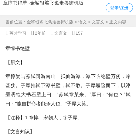
章惇书绝壁 -金鲨银鲨飞禽走兽街机版
登录/注册
当前位置：
金鲨银鲨飞禽走兽街机版
>
语文
>
文言文
> 正文内容
英才学习
2年前
文言文
157
章惇书绝壁
【原文】
章惇尝与苏轼同游南山，抵仙游潭，潭下临绝壁万仞，岸
甚狭。子厚推轼下潭书壁，轼不敢。子厚履险而下，以漆
墨濡笔大书石壁上曰：“苏轼章某来。”厚曰：“何也？”轼
曰：“能自拼命者能杀人也。”子厚大笑。
【注释】1.章惇：宋朝人，字子厚。
【文言知识】