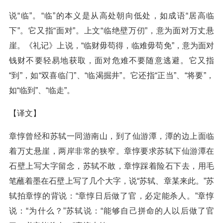
说“临”。“临”的本义是从高处朝向低处，如成语“居高临
下”。它又指“面对”。上文“临绝壁万仞”，意为面对万丈悬
崖。《礼记》上说，“临财毋苟得，临难毋苟免”，意为面对
钱财不要轻易地获取，面对危难不要随意逃避。它又指
“到”，如“双喜临门”、“临渴掘井”。它还指“正当”、“将要”，
如“临到”、“临走”。
【译文】
章惇曾经和苏轼一同游南山，到了仙游潭，潭的边上面临
着万丈悬崖，两岸非常的狭窄。章惇要求苏轼下仙游潭在
石壁上写大字留念，苏轼不敢，章惇踩着险石下去，用毛
笔蘸着墨在石壁上写了几个大字，说“苏轼、章某来此。”苏
轼拍章惇的背说：“章惇日后做了官，必定能杀人。”章惇
说：“为什么？”苏轼说：“能够自己拼命的人以后做了官