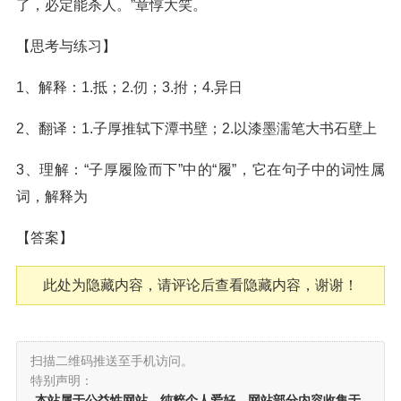
了，必定能杀人。”章惇大笑。
【思考与练习】
1、解释：1.抵；2.仞；3.拊；4.异日
2、翻译：1.子厚推轼下潭书壁；2.以漆墨濡笔大书石壁上
3、理解：“子厚履险而下”中的“履”，它在句子中的词性属
词，解释为
【答案】
此处为隐藏内容，请评论后查看隐藏内容，谢谢！
扫描二维码推送至手机访问。
特别声明：
本站属于公益性网站，纯粹个人爱好，网站部分内容收集于