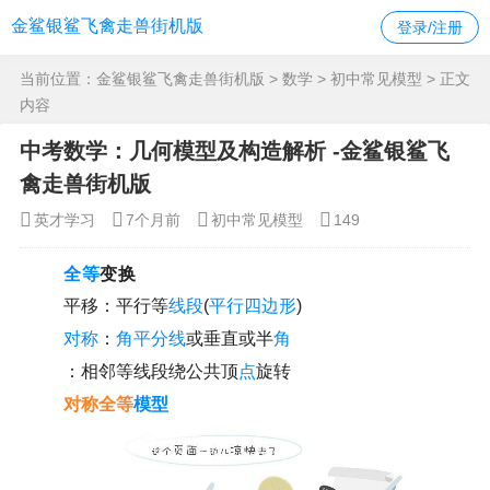
金鲨银鲨飞禽走兽街机版
登录/注册
当前位置：
金鲨银鲨飞禽走兽街机版
>
数学
>
初中常见模型
> 正文
内容
中考数学：几何模型及构造解析 -金鲨银鲨飞
禽走兽街机版
英才学习
7个月前
初中常见模型
149
全等
变换
平移：平行等
线段
(
平行四边形
)
对称
：
角平分线
或垂直或半
角
：相邻等线段绕公共顶
点
旋转
对称全等
模型