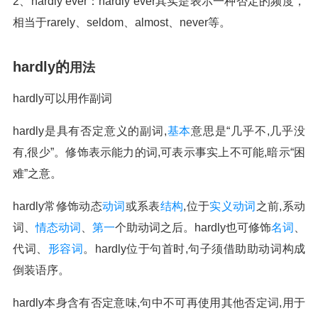
2、hardly ever：hardly ever其实是表示一种否定的频度，
相当于rarely、seldom、almost、never等。
hardly的
用法
hardly可以用作副词
hardly是具有否定意义的副词,
基本
意思是“几乎不,几乎没
有,很少”。修饰表示能力的词,可表示事实上不可能,暗示“困
难”之意。
hardly常修饰动态
动词
或系表
结构
,位于
实义动词
之前,系动
词、
情态动词
、
第一
个助动词之后。hardly也可修饰
名词
、
代词、
形容词
。hardly位于句首时,句子须借助助动词构成
倒装语序。
hardly本身含有否定意味,句中不可再使用其他否定词,用于