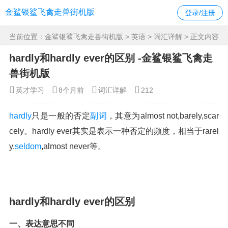
金鲨银鲨飞禽走兽街机版
登录/注册
当前位置：
金鲨银鲨飞禽走兽街机版
>
英语
>
词汇详解
> 正文内容
hardly和hardly ever的区别 -金鲨银鲨飞禽走
兽街机版
英才学习
8个月前
词汇详解
212
hardly
只是一般的否定
副词
，其意为almost not,barely,scar
cely。hardly ever其实是表示一种否定的频度，相当于rarel
y,
seldom
,almost never等。
hardly和hardly ever的区别
一、表达意思不同