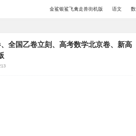
金鲨银鲨飞禽走兽街机版
语文
数
1卷、全国乙卷立刻、高考数学北京卷、新高
版
213