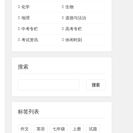
词汇详解
初中数学
初中物理
高中数学
高中物理
化学
生物
三角形
四边形
初中化学
高中化学
地理
道德与法治
一次函数
二次函数
有机化合物
中考专栏
高考专栏
圆
考试资讯
休闲时刻
搜索
标签列表
作文
英语
七年级
上册
试题