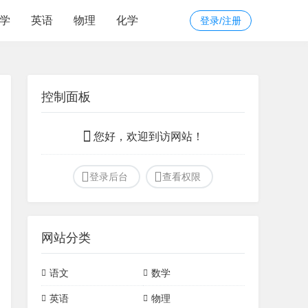
学
英语
物理
化学
登录/注册
控制面板
您好，欢迎到访网站！
登录后台
查看权限
网站分类
语文
数学
文言文
诗词
初中常见模型
定理
英语
物理