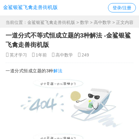
金鲨银鲨飞禽走兽街机版
登录/注册
当前位置：
金鲨银鲨飞禽走兽街机版
>
数学
>
高中数学
> 正文内容
一道分式不等式恒成立题的3种解法 -金鲨银鲨
飞禽走兽街机版
英才学习
1年前
高中数学
249
一道分式恒成立题的3种
解法