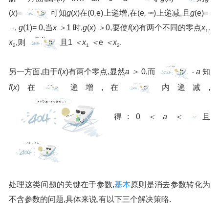
(
x
)=
可知
g
(
x
)在(0
,
e)上递增,在(e
,
∞
)上递减,且
g
(e)=
,
g
(1)= 0,当
x ＞
1 时,
g
(
x
)
＞
0,要使
f
(
x
)有两个不同的零点
x
,
1
x
,则
且1
＜x
＜
e
＜x
.
2
1
2
另一方面,由于
f
(
x
)有两个零点,显然
a ＞
0,而
- a
知
f
(
x
)在
递增,在
内递减,
得: 0
＜ a ＜
且
处理这类问题的关键在于参数,
基本
原则是消去参数转化为
不含参数的问题,具体来说,有以下三个解决策略.