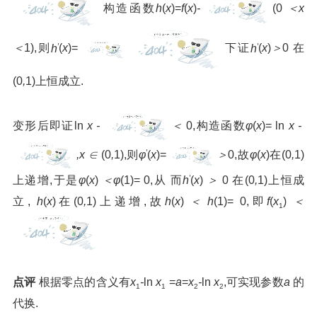
构造函数
h
(
x
)=
f
(
x
)
-
(0
＜x
′
′
＜
1),则
h
(
x
)=
下证
h
(
x
)
＞
0 在
(0
,
1)上恒成立.
变形后即证ln
x -
＜
0,构造函数
φ
(
x
)= ln
x -
′
,x ∈
(0
,
1),则
φ
(
x
)=
＞
0,故
φ
(
x
)在(0
,
1)
′
上递增,于是
φ
(
x
)
＜φ
(1)= 0,从 而
h
(
x
)
＞
0 在(0
,
1)上恒成
立,
h
(
x
)在(0
,
1)上递增,故
h
(
x
)
＜ h
(1)= 0,即
f
(
x
)
＜
1
点评
根据零点的含义有
x
-
ln
x
=
a
=
x
-
ln
x
,可实现参数
a
的
1
1
2
2
代换.