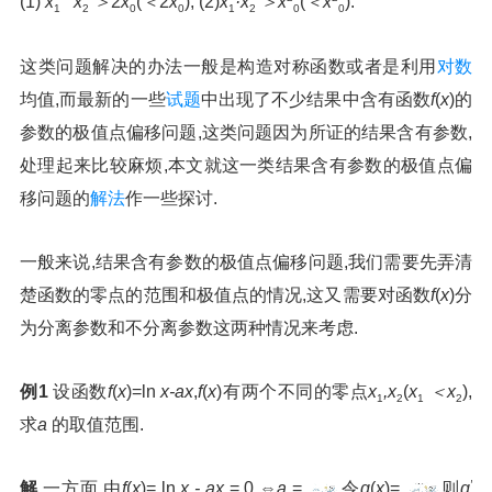
(1)
x
x
＞
2
x
(
＜
2
x
); (2)
x
·x
＞x
(
＜x
).
1
2
0
0
1
2
0
0
这类问题解决的办法一般是构造对称函数或者是利用
对数
均值,而最新的一些
试题
中出现了不少结果中含有函数
f
(
x
)的
参数的极值点偏移问题,这类问题因为所证的结果含有参数,
处理起来比较麻烦,本文就这一类结果含有参数的极值点偏
移问题的
解法
作一些探讨.
一般来说,结果含有参数的极值点偏移问题,我们需要先弄清
楚函数的零点的范围和极值点的情况,这又需要对函数
f
(
x
)分
为分离参数和不分离参数这两种情况来考虑.
例1
设函数
f
(
x
)=ln
x-ax
,
f
(
x
)有两个不同的零点
x
,x
(
x
＜x
),
1
2
1
2
求
a
的取值范围.
′
解
一方面,由
f
(
x
)= ln
x - ax
= 0
⇔a
=
令
g
(
x
)=
则
g