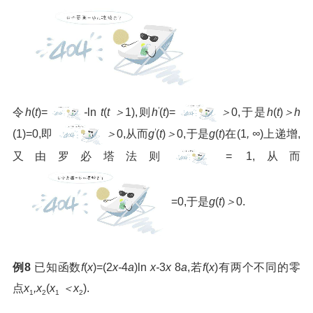
′
令
h
(
t
)=
-
ln
t
(
t ＞
1),则
h
(
t
)=
＞
0,于是
h
(
t
)
＞h
′
(1)=0,即
＞
0,从而
g
(
t
)
＞
0,于是
g
(
t
)在(1
,
∞
)上递增,
又由罗必塔法则
= 1,从而
=0,于是
g
(
t
)
＞
0.
例8
已知函数
f
(
x
)=(2
x-
4
a
)ln
x-
3
x
8
a
,若
f
(
x
)有两个不同的零
点
x
,x
(
x
＜x
).
1
2
1
2