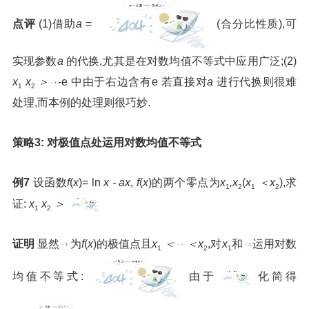
点评
(1)借助
a
=
(合分比性质),可
实现参数
a
的代换,尤其是在对数均值不等式中应用广泛;(2)
x
x
＞
-
e 中由于右边含有e 若直接对
a
进行代换则很难
1
2
处理,而本例的处理则很巧妙.
策略3: 对极值点处运用对数均值不等式
例7
设函数
f
(
x
)= ln
x - ax
,
f
(
x
)的两个零点为
x
,x
(
x
＜x
),求
1
2
1
2
证:
x
x
＞
1
2
证明
显然
为
f
(
x
)的极值点且
x
＜
＜x
,对
x
和
运用对数
1
2
1
均值不等式:
由于
化简得