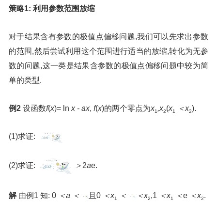
策略1: 利用参数范围放缩
对于结果含有参数的极值点偏移问题,我们可以先求出参数
的范围,然后尝试利用这个范围进行适当的放缩,转化为无参
数的问题,这一类是结果含参数的极值点偏移问题中较为简
单的类型.
例2
设函数
f
(
x
)= ln
x - ax
,
f
(
x
)的两个零点为
x
,x
(
x
＜x
).
1
2
1
2
(1)求证:
(2)求证:
＞
2
a
e.
解
由例1 知: 0
＜a ＜
且0
＜x
＜
＜x
,1
＜x
＜
e
＜x
.
1
2
1
2