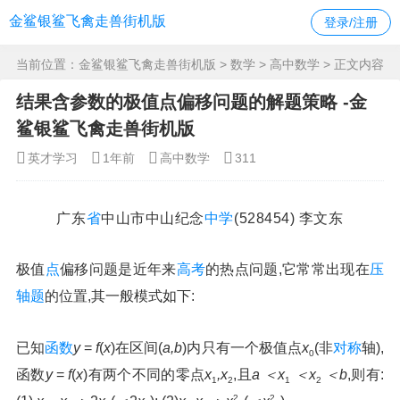
金鲨银鲨飞禽走兽街机版
登录/注册
当前位置：
金鲨银鲨飞禽走兽街机版
>
数学
>
高中数学
> 正文内容
结果含参数的极值点偏移问题的解题策略 -金
鲨银鲨飞禽走兽街机版
英才学习
1年前
高中数学
311
广东
省
中山市中山纪念
中学
(528454) 李文东
极值
点
偏移问题是近年来
高考
的热点问题,它常常出现在
压
轴题
的位置,其一般模式如下:
已知
函数
y
=
f
(
x
)在区间(
a,b
)内只有一个极值点
x
(非
对称
轴),
0
函数
y
=
f
(
x
)有两个不同的零点
x
,x
,且
a ＜x
＜x
＜b
,则有:
1
2
1
2
2
2