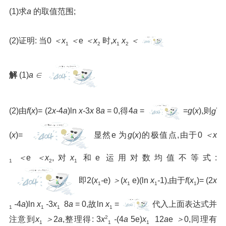
(1)求
a
的取值范围;
(2)证明: 当0
＜x
＜
e
＜x
时,
x
x
＜
1
2
1
2
解
(1)
a ∈
′
(2)由
f
(
x
)= (2
x-
4
a
)ln
x-
3
x
8
a
= 0,得4
a
=
=
g
(
x
),则
g
(
x
)=
显然e 为
g
(
x
)的极值点,由于0
＜x
＜
e
＜x
,对
x
和e 运用对数均值不等式:
1
2
1
即2(
x
-
e)
＞
(
x
e)(ln
x
-
1),由于
f
(
x
)= (2
x
1
1
1
1
-
4
a
)ln
x
-
3
x
8
a
= 0,故ln
x
=
代入上面表达式并
1
1
1
1
2
注意到
x
＞
2
a
,整理得: 3
x
-
(4
a
5e)
x
12
a
e
＞
0,同理有
1
1
1