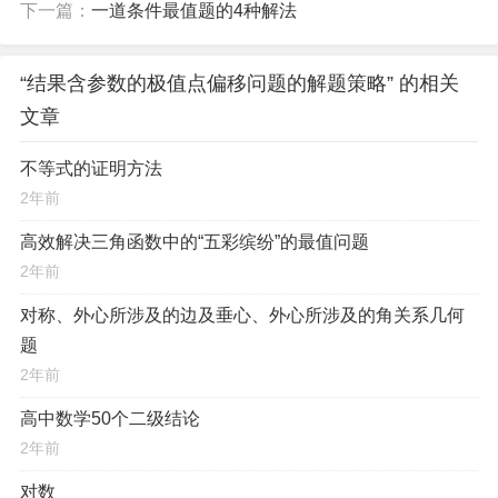
下一篇：
一道条件最值题的4种解法
“结果含参数的极值点偏移问题的解题策略” 的相关
文章
不等式的证明方法
2年前
高效解决三角函数中的“五彩缤纷”的最值问题
2年前
对称、外心所涉及的边及垂心、外心所涉及的角关系几何
题
2年前
高中数学50个二级结论
2年前
对数