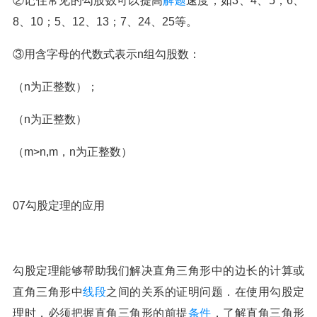
②记住常见的勾股数可以提高
解题
速度，如3、4、5；6、
8、10；5、12、13；7、24、25等。
③用含字母的代数式表示n组勾股数：
（n为正整数）；
（n为正整数）
（m>n,m，n为正整数）
07勾股定理的应用
勾股定理能够帮助我们解决直角三角形中的边长的计算或
直角三角形中
线段
之间的关系的证明问题．在使用勾股定
理时，必须把握直角三角形的前提
条件
，了解直角三角形