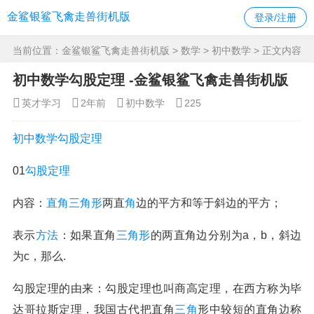
金鲨银鲨飞禽走兽街机版
登录/注册
当前位置：
金鲨银鲨飞禽走兽街机版
>
数学
>
初中数学
> 正文内容
初中数学勾股定理 -金鲨银鲨飞禽走兽街机版
英才学习
2年前
初中数学
225
初中
数学
勾股定理
01
勾股
定理
内容：
直角三角形
两直
角
边的平方和等于斜边的平方；
表示
方法
：如果直角
三角形
的两直角边分别为a，b，斜边
为c，那么.
勾股定理的由来：勾股定理也叫商高定理，在西方称为毕
达哥拉斯定理．我国古代把直角
三角
形中较短的直角边称