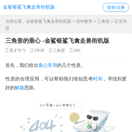
金鲨银鲨飞禽走兽街机版
登录/注册
当前位置：
金鲨银鲨飞禽走兽街机版
>
初中数学
>
三角形
> 正文内
容
三角形的垂心 -金鲨银鲨飞禽走兽街机版
英才学习
2年前
三角形
389
首先，我们给出
垂心
常用
的几个性质。
性质的合理应用，可以帮助我们缩短思考
时间
，寻找到更
好的
解题
思路。