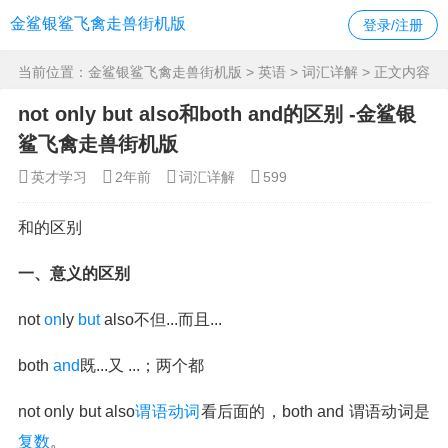
金鲨银鲨飞禽走兽街机版
登录/注册
当前位置：
金鲨银鲨飞禽走兽街机版
>
英语
>
词汇详解
> 正文内容
not only but also和both and的区别 -金鲨银
鲨飞禽走兽街机版
英才学习
2年前
词汇详解
599
和的区别
一、意义的区别
not
on
ly
but
also不但...而且...
both
and
既...又 ...；两个都
not only but also
谓语
动词
看后面的，both and 谓语动词是
复数
。