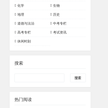
作文素材
文言文
单词短语
诗词
英语作文
初中数学
初中物理
高中数学
高中物理
化学
生物
三角形
四边形
语法
初中化学
高中化学
物理实验
物理悖论/思想实验
地理
历史
一次函数
二次函数
化学常识
化学物质
道德与法治
中考专栏
有机化合物
圆
化学实验
高考专栏
考试资讯
休闲时刻
搜索
热门阅读