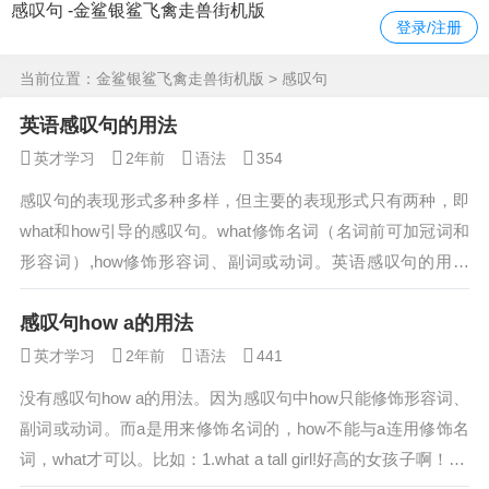
感叹句 -金鲨银鲨飞禽走兽街机版
登录/注册
当前位置：
金鲨银鲨飞禽走兽街机版
> 感叹句
英语感叹句的用法
英才学习
2年前
语法
354
感叹句的表现形式多种多样，但主要的表现形式只有两种，即
what和how引导的感叹句。what修饰名词（名词前可加冠词和
形容词）,how修饰形容词、副词或动词。英语感叹句的用法
1、以副词here, there, in开头的感叹句。例句：her...
感叹句how a的用法
英才学习
2年前
语法
441
没有感叹句how a的用法。因为感叹句中how只能修饰形容词、
副词或动词。而a是用来修饰名词的，how不能与a连用修饰名
词，what才可以。比如：1.what a tall girl!好高的女孩子啊！wh