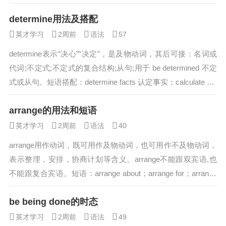
点不同。...
determine用法及搭配
英才学习
2周前
语法
57
determine表示“决心”“决定”，是及物动词，其后可接：名词或
代词;不定式;不定式的复合结构;从句;用于 be determined 不定
式或从句。短语搭配：determine facts 认定事实；calculate det
ermi...
arrange的用法和短语
英才学习
2周前
语法
40
arrange用作动词，既可用作及物动词，也可用作不及物动词，
表示整理，安排，协商计划等含义。arrange不能跟双宾语,也
不能跟复合宾语。短语：arrange about；arrange for；arrange
with。arrange的...
be being done的时态
英才学习
2周前
语法
49