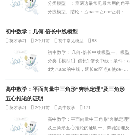
分类模型一：垂两边最常见最常用的角平
分线模型。结论：△oac≌△obc证明：aa
s证全等，过程略.模型二：垂中间结论：
△oac≌△obc证明：asa证全等，过程略.
初中数学：几何-倍长中线模型
模型三：任意对称结论：△oac≌△obc...
英才学习
2个月前
初中常见模型
98
初中数学：几何-倍长中线模型一、模型
分类【模型1】倍长1.倍长中线；条件：a
d为△abc的中线，延长ad至点e,使de=ad,
结论：△abd≅△edc.2.倍长类中线；条
件：△abc中，d为bc边的中点，e为ab边
高中数学：平面向量中三角形“奔驰定理”及三角形
上一点（不同于端点），连接...
五心推论的证明
英才学习
2个月前
高中数学
171
高中数学：平面向量中三角形“奔驰定理”
及三角形五心推论的证明一、奔驰定理及