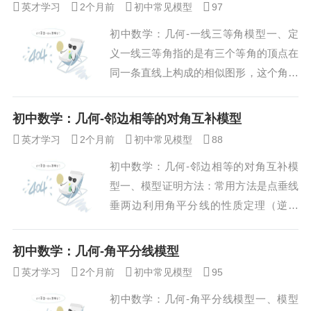
英才学习
2个月前
初中常见模型
97
初中数学：几何-一线三等角模型一、定
义一线三等角指的是有三个等角的顶点在
同一条直线上构成的相似图形，这个角可
以是直角，也可以是锐角或钝角。也称为
“k字模型”或“m形图”。二、模型（一）
初中数学：几何-邻边相等的对角互补模型
【全等型一线三等角】如图，由∠1=∠2=
英才学习
2个月前
初中常见模型
88
∠3且pc=pd...
初中数学：几何-邻边相等的对角互补模
型一、模型证明方法：常用方法是点垂线
垂两边利用角平分线的性质定理（逆定
理）【模型3】【模型4】【模型5】【模
型6】...
初中数学：几何-角平分线模型
英才学习
2个月前
初中常见模型
95
初中数学：几何-角平分线模型一、模型