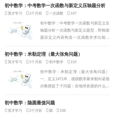
所出现的图形.婆罗摩笈多是一个非常重
​初中数学：中考数学一次函数与新定义压轴题分析
要的模型，实际上是由手拉手全等模型演
英才学习
2个月前
一次函数
107
变而来，知中点证垂直...
初中数学：中考数学一次函数与新定义压
轴题分析一次函数与新定义题型，即根据
题目定义内容构造一次函数并求出相关
值。下面我们通过具体案例来讲解。【题
目1】1.定义[p,q]为一次函数y=px q的特
初中数学：米勒定理（最大张角问题）
征数.若特征数是[2，k-2]的一次函数为正
英才学习
2个月前
初中数学
210
比例...
初中数学：米勒定理（最大张角问题）
一、定义1471年，德国数学家米勒向诺德
尔教授提了个问题：在地球表面的什么部
位，一根垂直的悬杆呈现最长？即在什么
部位，视角最大？此最大视角问题称之为
初中数学：隐圆最值问题
“米勒问题”，其结论称之为“米勒定理”。
英才学习
2个月前
圆
236