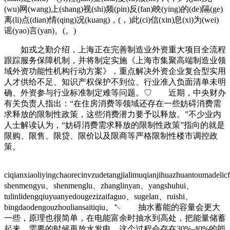
(wu)网(wang)上(shang)视(shi)频(pin)反(fan)映(ying)的(de)隔(ge)
离(li)点(dian)情(qing)况(kuang)，(，)此(ci)信(xin)息(xi)为(wei)
谣(yao)言(yan)。(。)
如戎之勤介绍，上海正在完善制造业外资重大项目全流程
跟踪服务保障机制，并将制定实施《上海市集聚高端制造业领
域外资功能性机构行动方案》，重点解决外资企业复合型实用
人才供给不足、知识产权保护不到位、行业准入负面清单未明
确、外资参与行业标准制定难等问题。♡ 近期，中央财办
有关负责人指出：“在住房消费等领域还存在一些妨碍消费需
求释放的限制性政策，这些消费潜力要予以释放。”不少业内
人士解读认为，“妨碍消费需求释放的限制性政策”指向的就是
限购、限售、限贷、限价以及限商等严格限制性楼市调控政
策。
ciqianxiaoliyingchaorecinvzudetangjialimuqianjihuazhuantoumadeli
shenmengyu、shenmenglu、zhanglinyan、yangshuhui、
tulinlidengqiuyuanyedougezizaifaguo、sugelan、ruishi、
bingdaodengouzhouliansaitiqiu。↖ 抽水蓄能的容量会更大
一些，原理也很简单，在电能富余时抽水到高处，把能量储蓄
起来，需要的时候再放水发电。这个过程会存在30%-40%的能