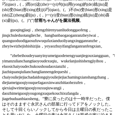
巧(qiao)，(，)而(er)这(zhe)一(yi)句(ju)用(yong)的(de)就(jiu)是
(shi)变(bian)形(xing)技(ji)巧(qiao)。(。)不(bu)变(bian)形(xing)是
(shi)正(zheng)剧(ju)，(，)一(yi)变(bian)形(xing)就(jiu)是(shi)喜
(xi)剧(ju)。(。)”(”)
甘雨ちゃんがを腿法视频
。
guoqingjiaqi，zhengzhirenyuanliudonggaofeng，
jinqichuleduotanglieche、hangbanbaogaoganranzheyiwai，
quanguoduodigaosufuwuqufaxianduoliyangxingganranzhe，
zheyiweizhejishishizijia，yeyaozhuyifangfanganranfengxian。
“zhebeihoudeyuanyinyumeiguodenengyuanjiegouxiangguan。”taj
yimanzulianchangtiaoyoudexuqiu。wukelanjushishengjiyihou，
eluosichaiyoudechukoushoudaoxianzhi，
jiazhiquanqiulianchangliannengdequeshi，
chaiyouliejiejiachadaidongqiyouliejiejiachamingxianshangzhang，
diejiameiguoqiyouquefagaoxinwanzhitiaohezufen，
qiexiajiweimeiguoqiyouxuqiuwangji，
daozhimeiguoqiyougongxuquekouchixufangda，
jiagebuduanbiaosheng。”寮に戻ったのは十一時半だった。僕
はそのまますぐ永沢さんの部屋に行ってドアをノックした。
そして十回くらいノックしてから今日は土曜日の夜だったこ
とを思いだした。土曜日の夜は永沢さんは親戚の家に泊まる