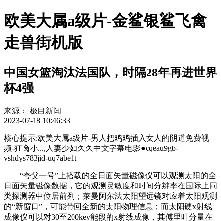
欧美大属a级片-金鲨银鲨飞禽
走兽街机版
中国女篮淘汰法国队，时隔28年再进世界
杯4强
来源：
极目新闻
2023-07-18 10:46:33
核心提示:欧美大属a级片-男人把鸡鸡插入女人的阴道免费视
频-狂肏小...,人妻少妇久久中文字幕电影●cqeau9gb-
vshdys783jid-uq7abe1t
“夸父一号”上搭载的全日面矢量磁像仪可以观测太阳的全
日面矢量磁像数据，它的观测灵敏度和时间分辨率在国际上同
类探测器中位居前列；莱曼阿尔法太阳望远镜对应着太阳观测
的“新窗口”，可能带回全新的太阳物理信息；而太阳硬x射线
成像仪可以对30至200kev能段的x射线成像，其傅里叶分量在