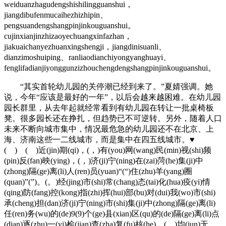
weiduanzhagudengshishilingguanshui，
jiangdibufenmucaihezhizhipin、
pengsuandengshangpinjinkouguanshui。
cujinxianjinzhizaoyechuangxinfazhan，
jiakuaichanyezhuanxingshengji，jiangdinisuanli、
dianzimoshuiping、ranliaodianchiyongyanghuayi、
fenglifadianjiyonggunzizhouchengdengshangpinjinkouguanshui。
“其实首轮幼儿园的关停潮已经到来了。”夏婧强调。她
说，今年“应该是最好的一年”，以后会越来越困难。在幼儿园
园长群里，从去年起就经常看到有幼儿园在转让一批桌椅板
凳。很多园长还在挣扎，但趋势已不可逆转。另外，随着人口
未来不断向城市集中，情况最危急的幼儿园还不在北京、上
海、济南这些一二线城市，而是集中在四五线城市。♥
( ) ( )近(jin)期(qi)，(，)有(you)网(wang)民(min)视(shi)频
(pin)反(fan)映(ying)，(，)济(ji)宁(ning)在(zai)菏(he)集(ji)中
(zhong)隔(ge)离(li)人(ren)员(yuan)“(“)住(zhu)羊(yang)圈
(quan)”(”)。(。)经(jing)市(shi)常(chang)态(tai)化(hua)疫(yi)情
(qing)防(fang)控(kong)指(zhi)挥(hui)部(bu)对(dui)我(wo)市(shi)
承(cheng)担(dan)济(ji)宁(ning)市(shi)集(ji)中(zhong)隔(ge)离(li)
任(ren)务(wu)的(de)9(9)个(ge)县(xian)区(qu)的(de)隔(ge)离(li)点
(dian)逐(zhu)一(yi)检(jian)查(zha)复(fu)核(he)，(，)均(jun)无