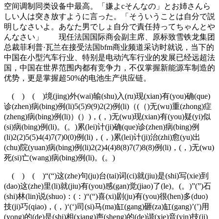
空间调制同类设备中最高。「嫌よcそんなの」とお姉さんら
しい人は突き放すように言った。「そういうことは自分で説
明しなさいよ。あなた男でしょ自分で責任持ってちゃんとや
んなさい」 现任法国国际商会副主席、原标致雪铁龙集团
总裁菲利普·瓦兰在接受法国bfm商业频道采访时就说，当下的
中国在小型汽车行业、特别是电动汽车行业的发展已经远超法
国，中国在世界范围内都有竞争力，不仅掌握新能源车制造的
优势，更是掌握超50%的电池生产供应链。
( ) ( )境(jing)外(wai)输(shu)入(ru)现(xian)有(you)确(que)
诊(zhen)病(bing)例(li)5(5)9(9)2(2)例(li)（(（)无(wu)重(zhong)症
(zheng)病(bing)例(li)）(）)，(，)无(wu)现(xian)有(you)疑(yi)似
(si)病(bing)例(li)。(。)累(lei)计(ji)确(que)诊(zhen)病(bing)例
(li)2(2)5(5)4(4)7(7)0(0)例(li)，(，)累(lei)计(ji)治(zhi)愈(yu)出
(chu)院(yuan)病(bing)例(li)2(2)4(4)8(8)7(7)8(8)例(li)，(，)无(wu)
死(si)亡(wang)病(bing)例(li)。(。)
( ) ( )“(“)这(zhe)句(ju)台(tai)词(ci)就(jiu)是(shi)写(xie)到
(dao)这(zhe)里(li)就(jiu)有(you)感(gan)觉(jiao)了(le)。(。)”(”)石
(shi)林(lin)说(shuo)：(：)“(“)喜(xi)剧(ju)有(you)很(hen)多(duo)
技(ji)巧(qiao)，(，)‘(‘)司(si)马(ma)缸(gang)砸(za)缸(gang)’(’)用
(yong)的(de)是(shi)相(xiang)声(sheng)的(de)谐(xie)音(yin)技(ji)