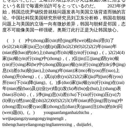
という名目で毎週外泊許可をとっているのだ。 2023年伊
始，韩国总统尹锡悦曾就核问题发表与美国立场背道而驰的言
论。中国社科院美国研究所研究员刘卫东分析称，韩国在朝核
问题上与美国的立场一向有微妙差异，韩国与朝鲜是邻国，态
度不可能像美国一样强硬。奥斯汀此行正是为让韩国放心。
( ) ( )中(zhong)新(xin)经(jing)纬(wei)梳(shu)理(li)了
(le)2(2)4(4)家(jia)已(yi)披(pi)露(lu)2(2)0(0)2(2)2(2)年(nian)年
(nian)报(bao)的(de)上(shang)市(shi)银(yin)行(xing)，(，)2(2)4(4)
家(jia)银(yin)行(xing)中(zhong)，(，)仅(jin)江(jiang)阴(yin)银
(yin)行(xing)和(he)中(zhong)国(guo)银(yin)行(xing)的(de)净(jing)
息(xi)差(cha)较(jiao)上(shang)年(nian)末(mo)有(you)所(suo)上
(shang)升(sheng)，(，)其(qi)余(yu)2(2)2(2)家(jia)均(jun)有(you)
所(suo)下(xia)降(jiang)。(。)多(duo)家(jia)银(yin)行(xing)在(zai)
年(nian)报(bao)及(ji)业(ye)绩(ji)发(fa)布(bu)会(hui)上(shang)表
(biao)示(shi)，(，)净(jing)息(xi)差(cha)下(xia)行(xing)压(ya)力
(li)依(yi)然(ran)是(shi)2(2)0(0)2(2)3(3)年(nian)经(jing)营(ying)中
(zhong)需(xu)要(yao)重(zhong)点(dian)关(guan)注(zhu)的(de)问
(wen)题(ti)。(。) youguanfanganhaizhichu，
weijiaqiangziyuangongyingnengli，
tishengchanyeliangongyinglianrenxing，duijiafei、