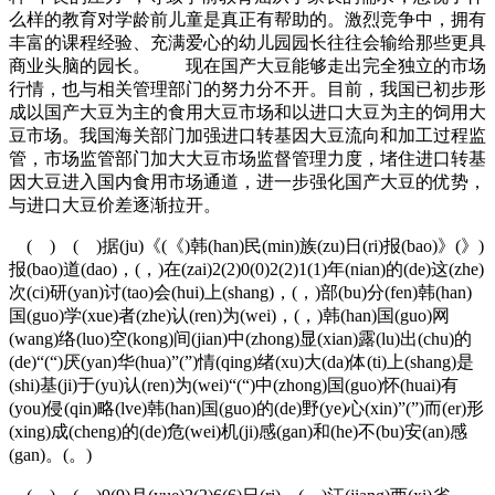
么样的教育对学龄前儿童是真正有帮助的。激烈竞争中，拥有
丰富的课程经验、充满爱心的幼儿园园长往往会输给那些更具
商业头脑的园长。 现在国产大豆能够走出完全独立的市场
行情，也与相关管理部门的努力分不开。目前，我国已初步形
成以国产大豆为主的食用大豆市场和以进口大豆为主的饲用大
豆市场。我国海关部门加强进口转基因大豆流向和加工过程监
管，市场监管部门加大大豆市场监督管理力度，堵住进口转基
因大豆进入国内食用市场通道，进一步强化国产大豆的优势，
与进口大豆价差逐渐拉开。
( ) ( )据(ju)《(《)韩(han)民(min)族(zu)日(ri)报(bao)》(》)
报(bao)道(dao)，(，)在(zai)2(2)0(0)2(2)1(1)年(nian)的(de)这(zhe)
次(ci)研(yan)讨(tao)会(hui)上(shang)，(，)部(bu)分(fen)韩(han)
国(guo)学(xue)者(zhe)认(ren)为(wei)，(，)韩(han)国(guo)网
(wang)络(luo)空(kong)间(jian)中(zhong)显(xian)露(lu)出(chu)的
(de)“(“)厌(yan)华(hua)”(”)情(qing)绪(xu)大(da)体(ti)上(shang)是
(shi)基(ji)于(yu)认(ren)为(wei)“(“)中(zhong)国(guo)怀(huai)有
(you)侵(qin)略(lve)韩(han)国(guo)的(de)野(ye)心(xin)”(”)而(er)形
(xing)成(cheng)的(de)危(wei)机(ji)感(gan)和(he)不(bu)安(an)感
(gan)。(。)