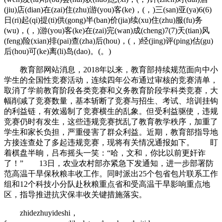
(jiu)店(dian)在(zai)住(zhu)游(you)客(ke)，(，)三(san)亚(ya)6(6)
日(ri)起(qi)提(ti)供(gong)半(ban)价(jia)续(xu)住(zhu)服(fu)务
(wu)，(，)游(you)客(ke)在(zai)完(wan)成(cheng)7(7)天(tian)风
(feng)险(xian)排(pai)查(zha)后(hou)，(，)经(jing)评(ping)估(gu)
后(hou)可(ke)离(li)岛(dao)。(。)
教育部网站消息，2018年以来，教育部持续规范面向中小
学生的全国性竞赛活动，连续四年公布通过审核的竞赛清单，
取消了学前教育阶段各类竞赛和义务教育阶段学科类竞赛，大
幅削减了竞赛数量，基本斩断了竞赛与招生、考试、培训挂钩
的利益链，有效遏制了竞赛横生的乱象。但受利益驱使，违规
竞赛仍时有发生，这些违规竞赛扰乱了教育教学秩序，加重了
学生和家长负担，严重侵害了群众利益。近期，教育部指导地
方接连查处了多起违规竞赛，现将有关情况通报如下。 盯
着棋盘半晌，吕布摇头一笑：“哈，文和，你比以前更奸诈
了！” 13日，农业农村部亦紧急下发通知，进一步部署防
范高温干旱保秋粮丰收工作。同时派出25个包省包片联系工作
组和12个科技小分队赴秋粮重点省和受高温干旱影响重点地
区，指导推进抗灾保丰收关键措施落实。
zhidezhuyideshi，