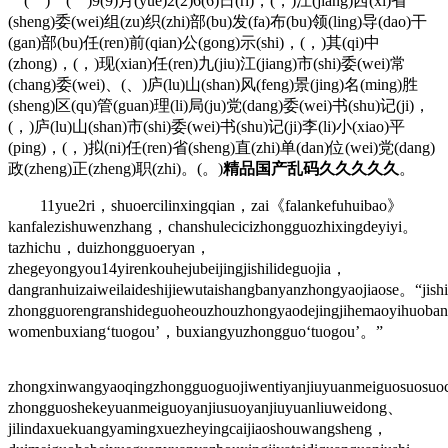
( ) ( )9(9)月(yue)2(2)6(6)日(ri)，(，)江(jiang)西(xi)省
(sheng)委(wei)组(zu)织(zhi)部(bu)发(fa)布(bu)领(ling)导(dao)干
(gan)部(bu)任(ren)前(qian)公(gong)示(shi)，(，)其(qi)中
(zhong)，(，)现(xian)任(ren)九(jiu)江(jiang)市(shi)委(wei)常
(chang)委(wei)、(、)庐(lu)山(shan)风(feng)景(jing)名(ming)胜
(sheng)区(qu)管(guan)理(li)局(ju)党(dang)委(wei)书(shu)记(ji)，
(，)庐(lu)山(shan)市(shi)委(wei)书(shu)记(ji)李(li)小(xiao)平
(ping)，(，)拟(ni)任(ren)省(sheng)直(zhi)单(dan)位(wei)党(dang)
政(zheng)正(zheng)职(zhi)。(。)
精品国产乱码久久久久久
。
11yue2ri，shuoercilinxingqian，zai《falankefuhuibao》
kanfalezishuwenzhang，chanshulecicizhongguozhixingdeyiyi。
tazhichu，duizhongguoeryan，
zhegeyongyou14yirenkouhejubeijingjishilideguojia，
dangranhuizaiweilaideshijiewutaishangbanyanzhongyaojiaose。“jis
zhongguorengranshideguoheouzhouzhongyaodejingjihemaoyihuob
womenbuxiang‘tuogou’，buxiangyuzhongguo‘tuogou’。”
zhongxinwangyaoqingzhongguoguojiwentiyanjiuyuanmeiguosuosuo
zhongguoshekeyuanmeiguoyanjiusuoyanjiuyuanliuweidong、
jilindaxuekuangyamingxuezheyingcaijiaoshouwangsheng，