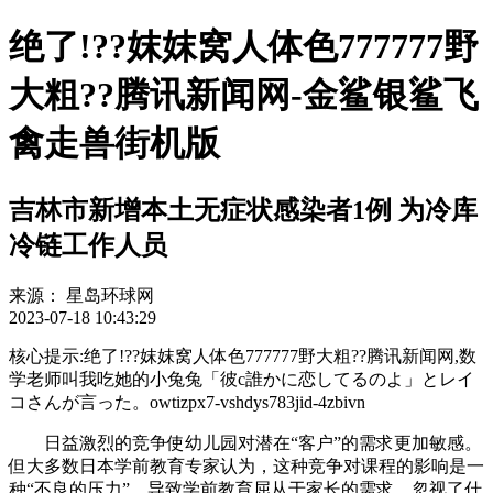
绝了!??妺妺窝人体色777777野
大粗??腾讯新闻网-金鲨银鲨飞
禽走兽街机版
吉林市新增本土无症状感染者1例 为冷库
冷链工作人员
来源：
星岛环球网
2023-07-18 10:43:29
核心提示:绝了!??妺妺窝人体色777777野大粗??腾讯新闻网,数
学老师叫我吃她的小兔兔「彼c誰かに恋してるのよ」とレイ
コさんが言った。owtizpx7-vshdys783jid-4zbivn
日益激烈的竞争使幼儿园对潜在“客户”的需求更加敏感。
但大多数日本学前教育专家认为，这种竞争对课程的影响是一
种“不良的压力”，导致学前教育屈从于家长的需求，忽视了什