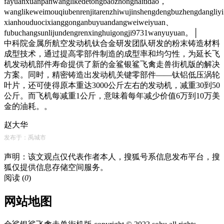
fayuanxuanpanwanglikedetongbaozhonghaitidao，
wanglikeweimouqiubenrenjitarenzhiwujinshengdengbuzhengdangli
xianhouduocixianggonganbuyuandangweiweiyuan、
fubuchangsunlijundengrenxinghuigongji9731wanyuyuan。│
中科院金属所航空发动机钛合金研发团队研发的粉末铸造材料
成型技术，通过提高零部件制造的成型率和均匀性，为延长飞
机发动机部件寿命提供了新的金鲨银鲨飞禽走兽街机版的解决
方案。同时，精密铸造出发动机关键零部件——钛铝低压涡轮
叶片，还可使得原本重达3000公斤左右的发动机，减重30到50
公斤。而飞机每减重1公斤，意味着每年减少价值6万到10万美
金的油耗。。
赵大华
发布于：禹城市
声明：该文观点仅代表作者本人，搜狐号系信息发布平台，搜
狐仅提供信息存储空间服务。
阅读 (
0
)
网站地图