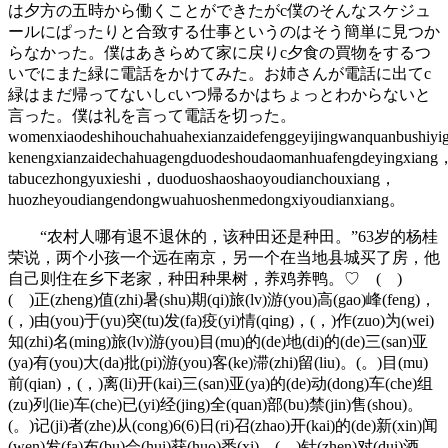
は夕方の五時から働くことができたがc僕のそんなスケジュ
ールにぱったりと合致する仕事というのはそう簡単に見つか
らなかった。僕はあきらめて家に戻りc夕食の買物をするつ
いでにまた緑に電話をかけてみた。お姉さんが電話に出てc
緑はまだ帰ってないしcいつ帰るかはちょっとわからないと
言った。僕は礼を言って電話を切った。
womenxiaodeshihouchahuahexianzaidefenggeyijingwanquanbushiyi
kenengxianzaidechahuagengduodeshoudaomanhuafengdeyingxiang
tabucezhongyuxieshi，duoduoshaoshaoyoudianchouxiang，
huozheyoudiangendongwuahuoshenmedongxiyoudianxiang。
“农村人哪有退不退休的，该种田还是种田。”63岁的杨桂
荣说，两个小孩一个远在南京，另一个在当地县城买了房，他
自己则住在乡下老家，种田种果树，养鸡养鸭。♡ ( )
( )正(zheng)值(zhi)暑(shu)期(qi)旅(lv)游(you)高(gao)峰(feng)，
(，)由(you)于(yu)突(tu)发(fa)疫(yi)情(qing)，(，)作(zuo)为(wei)
知(zhi)名(ming)旅(lv)游(you)目(mu)的(de)地(di)的(de)三(san)亚
(ya)有(you)大(da)批(pi)游(you)客(ke)滞(zhi)留(liu)。(。)目(mu)
前(qian)，(，)离(li)开(kai)三(san)亚(ya)的(de)动(dong)车(che)组
(zu)列(lie)车(che)已(yi)经(jing)全(quan)部(bu)禁(jin)售(shou)。
(。)记(ji)者(zhe)从(cong)6(6)日(ri)召(zhao)开(kai)的(de)新(xin)闻
(wen)发(fa)布(bu)会(hui)获(huo)悉(xi)，(，)针(zhen)对(dui)酒