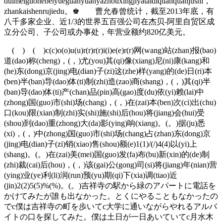
duimeiguohebeiyueguanyuanyazhouxingjiyataidiquanquanjushi，
zhankaishenrujiedu。♚ 曹允春曾统计，截至2013年底，有
八千多家企业、近1/3的世界五百强公司在杰贝-阿里自贸区成
立分公司、子公司或办事处，年营业额约820亿美元。
( ) ( )c(c)o(o)u(u)r(r)r(r)i(i)e(e)r(r)网(wang)站(zhan)报(bao)
道(dao)称(cheng)，(，)尤(you)其(qi)像(xiang)尼(ni)康(kang)和
(he)东(dong)京(jing)电(dian)子(zi)这(zhe)样(yang)的(de)日(ri)本
(ben)半(ban)导(dao)体(ti)制(zhi)造(zao)商(shang)，(，)其(qi)半
(ban)导(dao)体(ti)产(chan)品(pin)高(gao)度(du)依(yi)赖(lai)中
(zhong)国(guo)市(shi)场(chang)，(，)在(zai)本(ben)次(ci)出(chu)
口(kou)限(xian)制(zhi)实(shi)施(shi)后(hou)将(jiang)会(hui)受
(shou)到(dao)重(zhong)大(da)影(ying)响(xiang)。(。)据(ju)悉
(xi)，(，)中(zhong)国(guo)市(shi)场(chang)占(zhan)东(dong)京
(jing)电(dian)子(zi)销(xiao)售(shou)额(e)1(1)/(/)4(4)以(yi)上
(shang)。(。)在(zai)美(mei)国(guo)发(fa)布(bu)新(xin)的(de)制
(zhi)裁(cai)后(hou)，(，)该(gai)公(gong)司(si)将(jiang)年(nian)营
(ying)业(ye)利(li)润(run)预(yu)期(qi)下(xia)调(tiao)近
(jin)2(2)5(5)%(%)。(。)吉祥寺の駅から緑のアパートに電話を
かけてみたが誰も出なかった。とくにやることもなかったの
でc僕は吉祥寺の町を歩いてc大学に通いながらやれるアルバ
イトの口を探してみた。僕は土日が一日あいていてc月水木