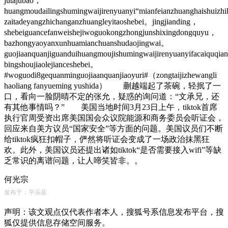
jutajubao，
huangmoudailingshumingwaijirenyuanyi“mianfeianzhuanghaishuizhi
zaitadeyangzhichanganzhuangleyitaoshebei。jingjianding，
shebeiguancefanweishejiwoguokongzhongjunshixingdongquyu，
bazhongyaoyanxunhuamianchuanshudaojingwai。
guojiaanquanjiguanduihuangmoujishumingwaijirenyuanyifacaiquqia
bingshoujiaolejianceshebei。
#woguodi8gequanminguojiaanquanjiaoyuri#（zongtaijizhewangli
haoliang fanyueming yushida） 蒯越端起了茶碗，轻抿了一
口，看向一脸阴晴不定的张允，疑惑的询问道：“文承兄，还
有其他事情吗？” 美国当地时间3月23日上午，tiktok首席
执行官周受资出席美国国会众议院能源和商务委员会听证会，
回应来自美方议员“国家安全”等方面的问题。美国议员们不断
给tiktok疯狂扣帽子，俨然将听证会变成了一场政治抹黑狂
欢。此外，美国议员还提出诸如tiktok“是否需要接入wifi”等缺
乏常识的离谱问题，让人啼笑皆非。。
何光宗
发布于：平乐县
声明：该文观点仅代表作者本人，搜狐号系信息发布平台，搜
狐仅提供信息存储空间服务。