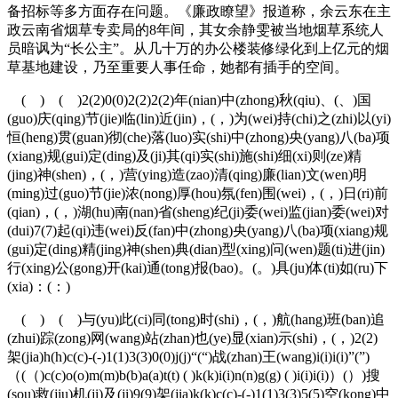
备招标等多方面存在问题。《廉政瞭望》报道称，余云东在主
政云南省烟草专卖局的8年间，其女余静雯被当地烟草系统人
员暗讽为“长公主”。从几十万的办公楼装修绿化到上亿元的烟
草基地建设，乃至重要人事任命，她都有插手的空间。
( ) ( )2(2)0(0)2(2)2(2)年(nian)中(zhong)秋(qiu)、(、)国
(guo)庆(qing)节(jie)临(lin)近(jin)，(，)为(wei)持(chi)之(zhi)以(yi)
恒(heng)贯(guan)彻(che)落(luo)实(shi)中(zhong)央(yang)八(ba)项
(xiang)规(gui)定(ding)及(ji)其(qi)实(shi)施(shi)细(xi)则(ze)精
(jing)神(shen)，(，)营(ying)造(zao)清(qing)廉(lian)文(wen)明
(ming)过(guo)节(jie)浓(nong)厚(hou)氛(fen)围(wei)，(，)日(ri)前
(qian)，(，)湖(hu)南(nan)省(sheng)纪(ji)委(wei)监(jian)委(wei)对
(dui)7(7)起(qi)违(wei)反(fan)中(zhong)央(yang)八(ba)项(xiang)规
(gui)定(ding)精(jing)神(shen)典(dian)型(xing)问(wen)题(ti)进(jin)
行(xing)公(gong)开(kai)通(tong)报(bao)。(。)具(ju)体(ti)如(ru)下
(xia)：(：)
( ) ( )与(yu)此(ci)同(tong)时(shi)，(，)航(hang)班(ban)追
(zhui)踪(zong)网(wang)站(zhan)也(ye)显(xian)示(shi)，(，)2(2)
架(jia)h(h)c(c)-(-)1(1)3(3)0(0)j(j)“(“)战(zhan)王(wang)i(i)i(i)”(”)
（(（)c(c)o(o)m(m)b(b)a(a)t(t) ( )k(k)i(i)n(n)g(g) ( )i(i)i(i)）(）)搜
(sou)救(jiu)机(ji)及(ji)9(9)架(jia)k(k)c(c)-(-)1(1)3(3)5(5)空(kong)中