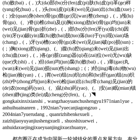
(fu)败(bai)，(，)大(da)部(bu)分(fen)皮(pi)肤(fu)皮(pi)革(ge)样
(yang)化(hua)，(，)头(tou)皮(pi)未(wei)见(jian)出(chu)血(xue)；
(；)全(quan)身(shen)骨(gu)骼(ge)完(wan)整(zheng)，(，)颅(lu)
骨(gu)、(、)脊(ji)椎(zhui)及(ji)胸(xiong)肋(lei)骨(gu)均(jun)未
(wei)见(jian)骨(gu)折(zhe)，(，)部(bu)分(fen)牙(ya)齿(chi)因
(yin)牙(ya)龈(yin)腐(fu)败(bai)脱(tuo)落(luo)于(yu)现(xian)场
(chang)，(，)牙(ya)槽(cao)骨(gu)未(wei)见(jian)破(po)损(sun)；
(；)胸(xiong)腔(qiang)、(、)腹(fu)腔(qiang)未(wei)见(jian)出
(chu)血(xue)，(，)各(ge)脏(zang)器(qi)在(zai)位(wei)无(wu)缺
(que)失(shi)，(，)但(dan)均(jun)腐(fu)败(bai)，(，)睾(gao)丸
(wan)未(wei)见(jian)损(sun)伤(shang)；(；)经(jing)毒(du)物(wu)
检(jian)验(yan)，(，)胃(wei)组(zu)织(zhi)和(he)肝(gan)组(zu)织
(zhi)中(zhong)均(jun)未(wei)检(jian)出(chu)常(chang)见(jian)的
(de)农(nong)药(yao)、(、)鼠(shu)药(yao)、(、)安(an)眠(mian)镇
(zhen)静(jing)类(lei)成(cheng)分(fen)。(。)◥
gongkaixinxixianshi，wangzhaoyuanchushengyu1971nian1yue，
anhuihuainanren，1992nian7yuecanjiagongzuo，
2004nian7yuerudang，quanrizhibenkexueli，
zaizhijiaoyuyanjiushengxueli，shuoshixuewei，
anhuidaxuejingjixueyuanjingjixuezhuanye。
都市圈正在成为中国新一轮城镇化的重点发展方向。有分