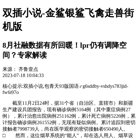
双插小说-金鲨银鲨飞禽走兽街
机版
8月社融数据有所回暖！lpr仍有调降空
间？专家解读
来源：
齐鲁壹点
2023-07-18 10:04:33
核心提示:双插小说,包青天93版国语♂g6sddby-vshdys783jid-
fw6i97o
截至11月2日24时，据31个省（自治区、直辖市）和新疆
生产建设兵团报告，现有确诊病例5164例（其中重症病例27
例），累计治愈出院病例251162例，累计死亡病例5226例，累
计报告确诊病例261552例，无现有疑似病例。累计追踪到密切
接触者7998739人，尚在医学观察的密切接触者650490人。
□ 然而，这位烟草系统的“能人”，却在选人用人、烟草设