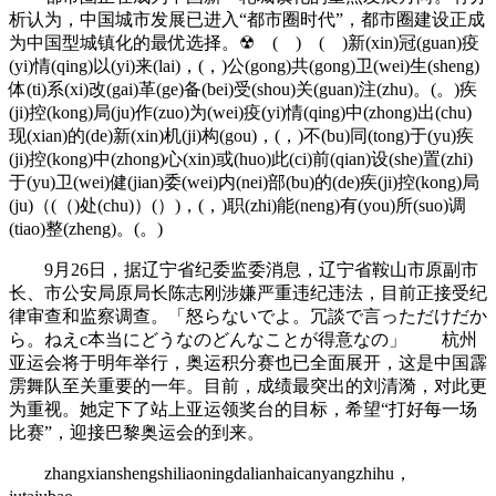
析认为，中国城市发展已进入“都市圈时代”，都市圈建设正成
为中国型城镇化的最优选择。☢ ( ) ( )新(xin)冠(guan)疫
(yi)情(qing)以(yi)来(lai)，(，)公(gong)共(gong)卫(wei)生(sheng)
体(ti)系(xi)改(gai)革(ge)备(bei)受(shou)关(guan)注(zhu)。(。)疾
(ji)控(kong)局(ju)作(zuo)为(wei)疫(yi)情(qing)中(zhong)出(chu)
现(xian)的(de)新(xin)机(ji)构(gou)，(，)不(bu)同(tong)于(yu)疾
(ji)控(kong)中(zhong)心(xin)或(huo)此(ci)前(qian)设(she)置(zhi)
于(yu)卫(wei)健(jian)委(wei)内(nei)部(bu)的(de)疾(ji)控(kong)局
(ju)（(（)处(chu)）(）)，(，)职(zhi)能(neng)有(you)所(suo)调
(tiao)整(zheng)。(。)
9月26日，据辽宁省纪委监委消息，辽宁省鞍山市原副市
长、市公安局原局长陈志刚涉嫌严重违纪违法，目前正接受纪
律审查和监察调查。「怒らないでよ。冗談で言っただけだか
ら。ねえc本当にどうなのどんなことが得意なの」 杭州
亚运会将于明年举行，奥运积分赛也已全面展开，这是中国霹
雳舞队至关重要的一年。目前，成绩最突出的刘清漪，对此更
为重视。她定下了站上亚运领奖台的目标，希望“打好每一场
比赛”，迎接巴黎奥运会的到来。
zhangxianshengshiliaoningdalianhaicanyangzhihu，