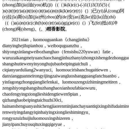
(zhong)加(jia)油(you)机(ji)（(（)k(k)c(c)-(-)1(1)3(3)5(5) (
)s(s)t(t)r(r)a(a)t(t)o(o)t(t)a(a)n(n)k(k)e(e)r(r)）(）)已(yi)从(cong)阿
(e)拉(la)斯(si)加(jia)州(zhou)的(de)安(an)克(ke)拉(la)治(zhi)
（(（)a(a)n(n)c(c)h(h)o(o)r(r)a(a)g(g)e(e)）(）)飞(fei)抵(di)冲
(chong)绳(sheng)。(。)
稻香影院
。
2021nian，luomouguankan《changjinhu》
dianyinghejilupianhou，weiboquguanzhu，
shiyongxinlangweibozhanghao（fensishu220yuwan）fatie，
wuruzaikangmeiyuanchaochangjinhuzhanyizhongxishengdezhongguo
shangshutiewenyinyonghujubaobeipingtaichuli，
ciqianyueduliang2wanyuci。luomoucirishanchugaitiewen，
danxiangguanneirongyijingzaiwangluoshangguangfanchuanbo，
yinfagongzhongqiangliefenkai。luomouzengxizhimingmeitiren，
zengshiyongshangshuzhanghaoxianhoufabiaowuru、
chaofengyingxionglieshidengtiewen9pian，
qizhanghaobeipingtaichuzhi30ci。
hainanshengsanyashichengjiaorenminjianchayuantiqixingshifudaimi
renweiyingdangyiqinhaiyingxionglieshimingyu、
rongyuzuizhuijiuluomouxingshizeren，
jianyipanchuyouqituxingqigeyue，