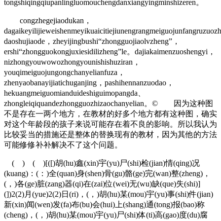
tongshiqingqiupanlingluomouchengdanxiangyingminshizeren。
congzhegejiaodukan，
dagaikeyilijieweishenmeyikuaicitiejiunengrangmeiguojunfangruzuo
daoshujiaode，zheyijingbushi“zhongguojiaolvzheng”，
ershi“zhongguokongjuxiesidilizheng”le。dajiakaimenzuoshengyi，
nizhongyouwowozhongyounishishuziran，
youqimeiguojungongchanyelianfuza，
zhenyaobanayijiatichuganjing，pashihennanzuodao，
hekuangmeiguomianduideshiguimopangda、
zhongleiqiquandezhongguozhizaochanyelian。© 因为这种图
不是存在一两个地方，在教材的好多个地方都有这种图，确实
对这个年龄段的孩子来说可能存在着不良的影响。所以我认为
比较妥当的措施还是整体的替换现有的教材，因为其他的方法
可能修修补补解决不了这个问题。
( ) ( )[([)胡(hu)鑫(xin)宇(yu)尸(shi)检(jian)情(qing)况
(kuang)：(：)全(quan)身(shen)骨(gu)骼(ge)完(wan)整(zheng)，
(，)各(ge)脏(zang)器(qi)在(zai)位(wei)无(wu)缺(que)失(shi)]
(])2(2)月(yue)2(2)日(ri)，(，)胡(hu)某(mou)宇(yu)事(shi)件(jian)
新(xin)闻(wen)发(fa)布(bu)会(hui)上(shang)通(tong)报(bao)称
(cheng)，(，)胡(hu)某(mou)宇(yu)尸(shi)体(ti)高(gao)度(du)腐