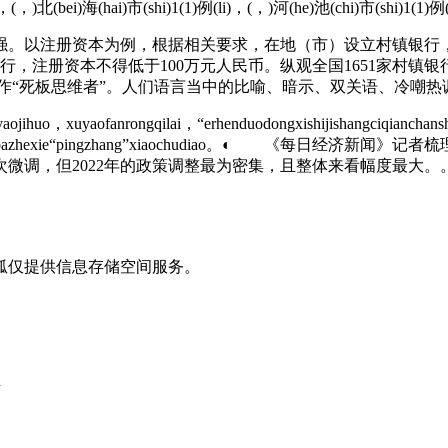
i)，(，)北(bei)海(hai)市(shi)1(1)例(li)，(，)河(he)池(chi)市(shi)1(1)
以注册资本为例，根据相关要求，在地（市）设立村镇银行，注
，注册资本不得低于100万元人民币。纵观全国1651家村镇银
作“死板思维者”。
人们语言当中的比喻、暗示、双关语、冷嘲热
jihuo，xuyaofanrongqilai，“erhenduodongxishijishangciqianchanshe
fang，keyihenhaodibazhexie“pingzhang”xiaochudia
次微调，但2022年的政策调整最为密集，且整体来看幅度最大。
狐仅提供信息存储空间服务。
d