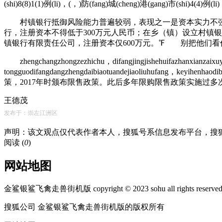
(shi)8(8)1(1)例(li)，(，)防(fang)城(cheng)港(gang)市(shi)4(4)例(l
村镇银行抵御风险能力普遍较弱，表现之一是资本实力不强。
行，注册资本不得低于300万元人民币；在乡（镇）设立村镇银行
镇银行有限责任公司，注册资本仅600万元。℉
别把他们看
zhengchangzhongzezhichu，difangjingjishehuifazhanxianzaixuyao
tongguodifangdangzhengdaibiaotuandejiaoliuhu
策，2017年时颁布限售政策。此后多年限购限售政策实施过多
王德茂
发布于：崇左江洲区
声明：该文观点仅代表作者本人，搜狐号系信息发布平台，搜
阅读 (
0
)
网站地图
金鲨银鲨飞禽走兽街机版 copyright © 2023 sohu all rights reserve
搜狐公司 金鲨银鲨飞禽走兽街机版的版权所有