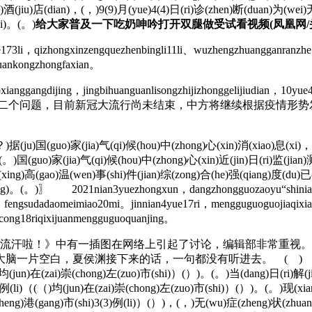
(li)酒(jiu)店(dian)，(，)9(9)月(yue)4(4)日(ri)诊(zhen)断(duan)为(w
li)。(。)
给大家普及一下吃奶呻吟打开双腿做受试看视频(凤凰网/头条
he173li，qizhongxinzengquezhenbingli11li、wuzhengzhuangganranzh
guankongzhongfaxian。
ggangdijing，jingbihuanguanlisongzhijizhonggelijiudian，10yue
☼ 汪文斌表示，关于第二个问题，目前新冠大流行尚未结束，中方将继续
(ju)国(guo)家(jia)气(qi)候(hou)中(zhong)心(xin)消(xiao)息(xi)，(，
)。(。)国(guo)家(jia)气(qi)候(hou)中(zhong)心(xin)近(jin)日(ri)监(jia
性(xing)高(gao)温(wen)事(shi)件(jian)综(zong)合(he)强(qiang)度(du)已(
iang)。(。)〗 2021nian3yuezhongxun，dangzhongguozaoyu“shinia
i，fengsudadaomeimiao20mi。jinnian4yue17ri，mengguguoguojiaqixian
gcong18riqixijuanmengguguoquanjing。
流汗啦！》中有一插图在网络上引起了讨论，编辑部非常重视
渊接下来的话，一句都没有听进去。 ( ) ( )当(dang)日(ri)新(
)均(jun)在(zai)崇(chong)左(zuo)市(shi)）(）)。(。)当(dang)日(ri)解(ji
)例(li)（(（)均(jun)在(zai)崇(chong)左(zuo)市(shi)）(）)。(。)现(xia
城(cheng)港(gang)市(shi)3(3)例(li)）(）)，(，)无(wu)症(zheng)状(zhua