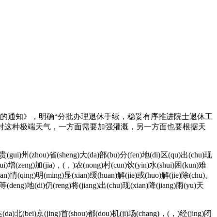
题的通知》，明确“分批办理退休手续，稳妥有序推进院士退休工
 “面对这种极端天气，一方面需要加强灌溉，另一方面也要根据天
贵(gui)州(zhou)省(sheng)大(da)部(bu)分(fen)地(di)区(qu)出(chu)现
hui)增(zeng)加(jia)，(，)农(nong)村(cun)饮(yin)水(shui)困(kun)难
n)情(qing)明(ming)显(xian)缓(huan)解(jie)或(huo)解(jie)除(chu)。
(deng)地(di)仍(reng)将(jiang)出(chu)现(xian)降(jiang)雨(yu)天
da)北(bei)京(jing)首(shou)都(dou)机(ji)场(chang)，(，)经(jing)闭