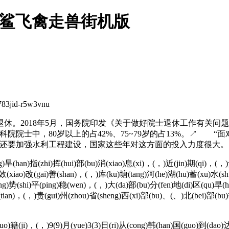
鲨银鲨飞禽走兽街机版
jid-r5w3vnu
退休。2018年5月，国务院印发《关于做好院士退休工作有关问
中科院院士中，80岁以上的占42%、75~79岁的占13%。↗
，还要加强水利工程建设，国家这些年对这方面的投入力度很大。
旱(han)指(zhi)挥(hui)部(bu)消(xiao)息(xi)，(，)近(jin)期(qi)，(，)
u)效(xiao)改(gai)善(shan)，(，)库(ku)塘(tang)河(he)湖(hu)蓄(xu)水(s
ng)势(shi)平(ping)稳(wen)，(，)大(da)部(bu)分(fen)地(di)区(qu)旱(ha
tian)，(，)贵(gui)州(zhou)省(sheng)西(xi)部(bu)、(、)北(bei)部(bu)等
籍(ji)，(，)9(9)月(yue)3(3)日(ri)从(cong)韩(han)国(guo)到(dao)达(