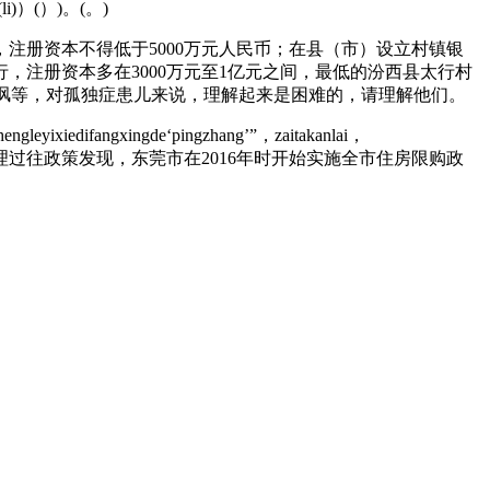
例(li)）(）)。(。)
册资本不得低于5000万元人民币；在县（市）设立村镇银
行，注册资本多在3000万元至1亿元之间，最低的汾西县太行村
讽等，对孤独症患儿来说，理解起来是困难的，请理解他们。
ngleyixiedifangxingde‘pingzhang’”，zaitakanlai，
o。◐ 《每日经济新闻》记者梳理过往政策发现，东莞市在2016年时开始实施全市住房限购政
。