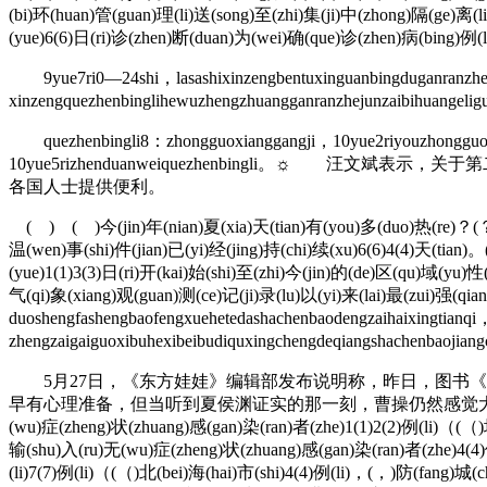
(bi)环(huan)管(guan)理(li)送(song)至(zhi)集(ji)中(zhong)隔(ge)离
(yue)6(6)日(ri)诊(zhen)断(duan)为(wei)确(que)诊(zhen)病(bing)例(
9yue7ri0—24shi，
lasashixinzengbentuxinguanbingduganranz
xinzengquezhenbinglihewuzhengzhuangganranzhejunzaibihuangeli
quezhenbingli8：zhongguoxianggangji，10yue2riyouzhongguoxian
10yue5rizhenduanweiquezhenbingli。
各国人士提供便利。
( ) ( )今(jin)年(nian)夏(xia)天(tian)有(you)多(duo)热(re)？(？)据
温(wen)事(shi)件(jian)已(yi)经(jing)持(chi)续(xu)6(6)4(4)天(tian
(yue)1(1)3(3)日(ri)开(kai)始(shi)至(zhi)今(jin)的(de)区(qu)域(yu)
气(qi)象(xiang)观(guan)测(ce)记(ji)录(lu)以(yi)来(lai)最(zui)强(q
duoshengfashengbaofengxuehetedashachenbaodengzaihaixingtianq
zhengzaigaiguoxibuhexibeibudiquxingchengdeqiangshachenbaojian
5月27日，《东方娃娃》编辑部发布说明称，昨日，图书《
早有心理准备，但当听到夏侯渊证实的那一刻，曹操仍然感觉大脑一片空白，夏侯
(wu)症(zheng)状(zhuang)感(gan)染(ran)者(zhe)1(1)2(2)例(li)（(（
输(shu)入(ru)无(wu)症(zheng)状(zhuang)感(gan)染(ran)者(zhe)4(4
(li)7(7)例(li)（(（)北(bei)海(hai)市(shi)4(4)例(li)，(，)防(fang)