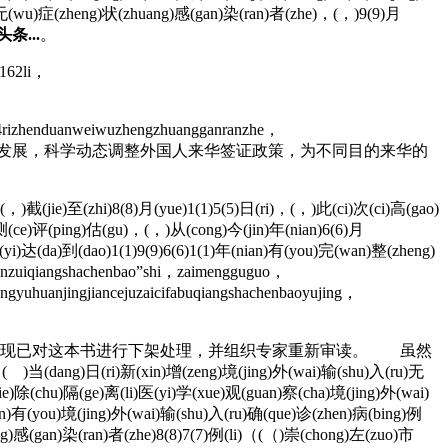
ei)无(wu)症(zheng)状(zhuang)感(gan)染(ran)者(zhe)，(，)9(9)月
...
。
e162li，
4rizhenduanweiwuzhengzhuangganranzhe，
根据疫情形势发展，科学动态调整外国人来华签证政策，为不同目的来华的
)截(jie)至(zhi)8(8)月(yue)1(1)5(5)日(ri)，(，)此(ci)次(ci)高(gao)
n)测(ce)评(ping)估(gu)，(，)从(cong)今(jin)年(nian)6(6)月
yi)达(da)到(dao)1(1)9(9)6(6)1(1)年(nian)有(you)完(wan)整(zheng)
nzuiqiangshachenbao”shi，zaimengguguo，
gyuhuanjingjiancejuzaicifabuqiangshachenbaoyujing，
。现已对这本书进行下架处理，并组织专家重新审读。 虽然
xin)增(zeng)境(jing)外(wai)输(shu)入(ru)无
e)除(chu)隔(ge)离(li)医(yi)学(xue)观(guan)察(cha)境(jing)外(wai)
n)有(you)境(jing)外(wai)输(shu)入(ru)确(que)诊(zhen)病(bing)例
ng)感(gan)染(ran)者(zhe)8(8)7(7)例(li)（(（)崇(chong)左(zuo)市