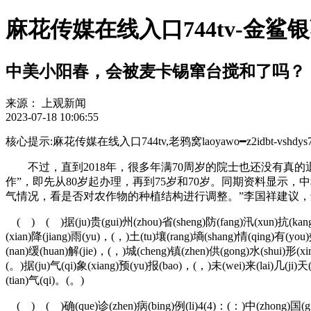
麻花传媒在线入口744tv-金
中美小阳春，会被麦卡锡窜台搅和了吗？
来源：
上观新闻
2023-07-18 10:06:55
核心提示:麻花传媒在线入口744tv,老鸦窝laoyawo━z2idbt-vshdys783
不过，直到2018年，很多年满70周岁的院士也还没有真的
作”，即先从80岁起办理，再到75岁和70岁。同期资料显示，
气情况，看是否对农作物的种植结构进行调整。”李国祥建议
( ) ( )据(ju)贵(gui)州(zhou)省(sheng)防(fang)汛(xun)抗(kang)
(xian)降(jiang)雨(yu)，(，)土(tu)壤(rang)墒(shang)情(qing)有(yo
(nan)缓(huan)解(jie)，(，)城(cheng)镇(zhen)供(gong)水(shui)形(xi
(。)据(ju)气(qi)象(xiang)预(yu)报(bao)，(，)未(wei)来(lai)几(ji)天(
(tian)气(qi)。(。)
( ) ( )确(que)诊(zhen)病(bing)例(li)4(4)：(：)中(zhong)国(guo)