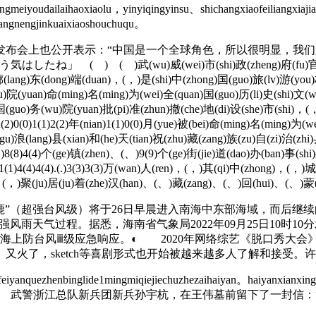
oxiaolu，yinyiqingyinsu、shichangxiaofeiliangxiajiangden
wangnengjinkuaixiaoshouchuqu。
布会上也公开表示：“中国是一个全球角色，所以很明显，我们
)武(wu)威(wei)市(shi)政(zheng)府(fu)官(guan)网(wa
(lang)东(dong)端(duan)，(，)是(shi)中(zhong)国(guo)旅(lv)游(you
(wu)院(yuan)命(ming)名(ming)为(wei)全(quan)国(guo)历(li)史(shi)文(
g)国(guo)务(wu)院(yuan)批(pi)准(zhun)撤(che)地(di)设(she)市(shi)，(，
2)0(0)1(1)2(2)年(nian)1(1)0(0)月(yue)被(bei)命(ming)名(ming)为(
)浪(lang)县(xian)和(he)天(tian)祝(zhu)藏(zang)族(zu)自(zi)治(zhi)县
)8(8)4(4)个(ge)镇(zhen)、(、)9(9)个(ge)街(jie)道(dao)办(ban)事(shi
1(1)4(4)4(4).(.)3(3)3(3)万(wan)人(ren)，(，)其(qi)中(zhong)，(，)城
ren)，(，)聚(ju)居(ju)着(zhe)汉(han)、(、)藏(zang)、(、)回(hui)、(、)蒙
”（超强台风级）将于26日早晨进入南海中东部海域，而后继续
次强风雨天气过程。据悉，海南省气象局2022年09月25日10时
动海上防台风ⅲ级应急响应。◐ 2020年网络综艺《脱口秀大会
》又火了，sketch等喜剧形式也开始被越来越多人了解和接受。
anquezhenbinglide1mingmiqiejiechuzhezaihaiyan。haiyanxianxingu
iangfangkongcuoshi。ღ 武警浙江总队新兵团新兵孙宇杭，在王伟