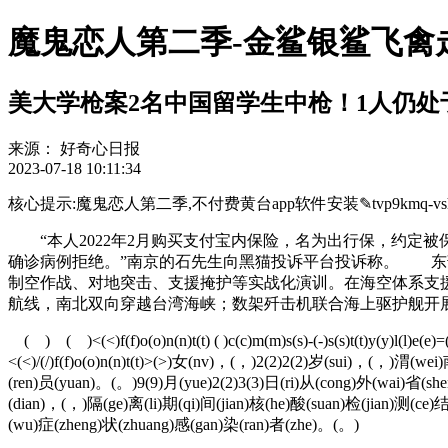
魔鬼恋人第二季-金鲨银鲨飞禽
美大学枪案2名中国留学生中枪！1人仍处
来源：
好奇心日报
2023-07-18 10:11:34
核心提示:魔鬼恋人第二季,不付费黄台app软件安装✎tvp9kmq-vshdys78
“本人2022年2月购买支付宝内保险，名为出行保，约定被保
确诊病例拒绝。”南京的石先生向黑猫投诉平台投诉称。 东
制空作战、对地突击、支援掩护等实战化演训。在海空体系支
航线，南北双向穿越台湾海峡；数架歼击机联合海上驱护舰开
( ) ( )<(<)f(f)o(o)n(n)t(t) ( )c(c)m(m)s(s)-(-)s(s)t(t)y(y)l(l)e
<(<)/(/)f(f)o(o)n(n)t(t)>(>)女(nv)，(，)2(2)2(2)岁(sui)，(，)渭
(ren)员(yuan)。(。)9(9)月(yue)2(2)3(3)日(ri)从(cong)外(wai)省(sh
(dian)，(，)隔(ge)离(li)期(qi)间(jian)核(he)酸(suan)检(jian)测(ce)
(wu)症(zheng)状(zhuang)感(gan)染(ran)者(zhe)。(。)