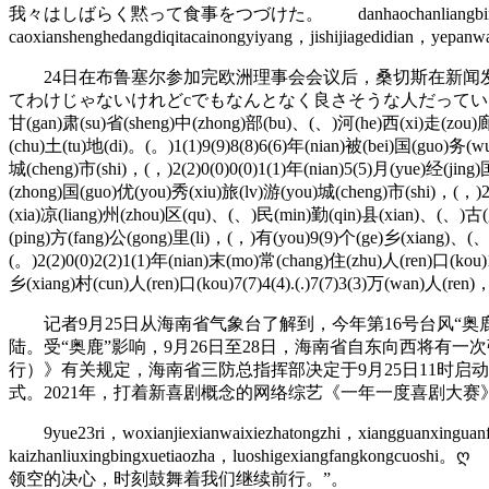
我々はしばらく黙って食事をつづけた。 danhaochanliangbingmeiyoudailaiha
caoxianshenghedangdiqitacainongyiyang，jishijiagedidian，yepan
24日在布鲁塞尔参加完欧洲理事会会议后，桑切斯在新闻发
てわけじゃないけれどcでもなんとなく良さそうな人だっていう気はしたね」 ( ) ( 
甘(gan)肃(su)省(sheng)中(zhong)部(bu)、(、)河(he)西(xi)走(zou)廊
(chu)土(tu)地(di)。(。)1(1)9(9)8(8)6(6)年(nian)被(bei)国(guo)务
城(cheng)市(shi)，(，)2(2)0(0)0(0)1(1)年(nian)5(5)月(yue)经(jin
(zhong)国(guo)优(you)秀(xiu)旅(lv)游(you)城(cheng)市(shi)，(，)2(
(xia)凉(liang)州(zhou)区(qu)、(、)民(min)勤(qin)县(xian)、(、)古(gu
(ping)方(fang)公(gong)里(li)，(，)有(you)9(9)个(ge)乡(xiang)、(、
(。)2(2)0(0)2(2)1(1)年(nian)末(mo)常(chang)住(zhu)人(ren)口(kou)
乡(xiang)村(cun)人(ren)口(kou)7(7)4(4).(.)7(7)3(3)万(wan)人(
记者9月25日从海南省气象台了解到，今年第16号台风“奥鹿
陆。受“奥鹿”影响，9月26日至28日，海南省自东向西将有一
行）》有关规定，海南省三防总指挥部决定于9月25日11时启
式。2021年，打着新喜剧概念的网络综艺《一年一度喜剧大赛
9yue23ri，woxianjiexianwaixiezhatongzhi，xiangguanxinguanfeiy
kaizhanliuxingbingxuetiaozha，luoshigex
领空的决心，时刻鼓舞着我们继续前行。”。