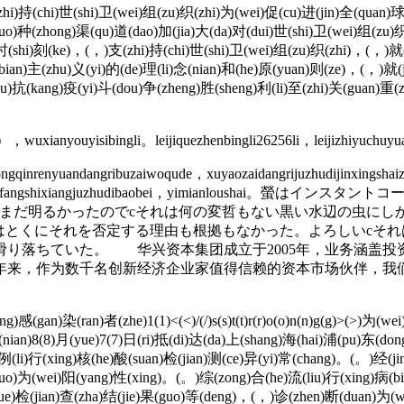
)持(chi)世(shi)卫(wei)组(zu)织(zhi)为(wei)促(cu)进(jin)全(quan)球(
)种(zhong)渠(qu)道(dao)加(jia)大(da)对(dui)世(shi)卫(wei)组(zu)织(
)时(shi)刻(ke)，(，)支(zhi)持(chi)世(shi)卫(wei)组(zu)织(zhi)，(，)就(
an)主(zhu)义(yi)的(de)理(li)念(nian)和(he)原(yuan)则(ze)，(，)就(jiu
)抗(kang)疫(yi)斗(dou)争(zheng)胜(sheng)利(li)至(zhi)关(guan)重(
，wuxianyouyisibingli。leijiquezhenbingli26256li，leijizhiyuchuy
inrenyuandangribuzaiwoqude，xuyaozaidangrijuzhudijinxingshaiz
i”appdianhuadengfangshixiangjuzhudibaobei，yimia
まだ明るかったのでcそれは何の変哲もない黒い水辺の虫にし
はとくにそれを否定する理由も根拠もなかった。よろしいcそ
滑り落ちていた。 华兴资本集团成立于2005年，业务涵盖投
7年来，作为数千名创新经济企业家值得信赖的资本市场伙伴，我
g)感(gan)染(ran)者(zhe)1(1)<(<)/(/)s(s)t(t)r(r)o(o)n(n)g(g)>(>)为
(nian)8(8)月(yue)7(7)日(ri)抵(di)达(da)上(shang)海(hai)浦(pu)东(d
n)例(li)行(xing)核(he)酸(suan)检(jian)测(ce)异(yi)常(chang)。(。)经(
(guo)为(wei)阳(yang)性(xing)。(。)综(zong)合(he)流(liu)行(xing)病(
学(xue)检(jian)查(zha)结(jie)果(guo)等(deng)，(，)诊(zhen)断(duan