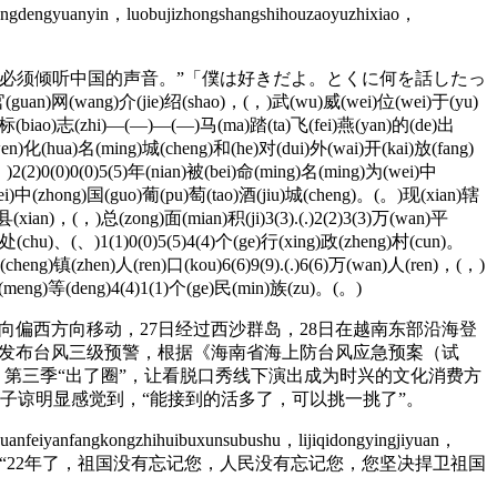
gyuanyin，luobujizhongshangshihouzaoyuzhixiao，
必须倾听中国的声音。”「僕は好きだよ。とくに何を話したっ
ng)介(jie)绍(shao)，(，)武(wu)威(wei)位(wei)于(yu)
)标(biao)志(zhi)—(—)—(—)马(ma)踏(ta)飞(fei)燕(yan)的(de)出
wen)化(hua)名(ming)城(cheng)和(he)对(dui)外(wai)开(kai)放(fang)
)2(2)0(0)0(0)5(5)年(nian)被(bei)命(ming)名(ming)为(wei)中
wei)中(zhong)国(guo)葡(pu)萄(tao)酒(jiu)城(cheng)。(。)现(xian)辖
(xian)，(，)总(zong)面(mian)积(ji)3(3).(.)2(2)3(3)万(wan)平
)处(chu)、(、)1(1)0(0)5(5)4(4)个(ge)行(xing)政(zheng)村(cun)。
(cheng)镇(zhen)人(ren)口(kou)6(6)9(9).(.)6(6)万(wan)人(ren)，(，)
(meng)等(deng)4(4)1(1)个(ge)民(min)族(zu)。(。)
向偏西方向移动，27日经过西沙群岛，28日在越南东部沿海登
10分发布台风三级预警，根据《海南省海上防台风应急预案（试
》第三季“出了圈”，让看脱口秀线下演出成为时兴的文化消费方
许子谅明显感觉到，“能接到的活多了，可以挑一挑了”。
anfeiyanfangkongzhihuibuxunsubushu，lijiqidongyingjiyuan，
墓前留下了一封信：“22年了，祖国没有忘记您，人民没有忘记您，您坚决捍卫祖国