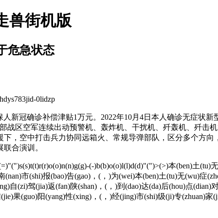
走兽街机版
于危急状态
3jid-0lidzp
人新冠确诊补偿津贴1万元。2022年10月4日本人确诊无症
部战区空军连续出动预警机、轰炸机、干扰机、歼轰机、歼击机
援下，空中打击兵力协同远箱火、常规导弹部队，区分多个方向
展联合演训。
(e)=(=)"(")s(s)t(t)r(r)o(o)n(n)g(g)-(-)b(b)o(o)l(l)d(d)"(")>(>)本(b
(wei)南(nan)市(shi)报(bao)告(gao)，(，)为(wei)本(ben)土(tu)无(wu)症(z
eng)自(zi)驾(jia)返(fan)陕(shan)，(，)到(dao)达(da)后(hou)点(dian)对
结(jie)果(guo)阳(yang)性(xing)，(，)经(jing)市(shi)级(ji)专(zhuan)家(