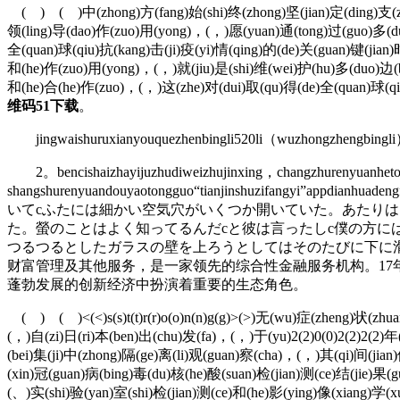
( ) ( )中(zhong)方(fang)始(shi)终(zhong)坚(jian)定(ding)支(zhi
领(ling)导(dao)作(zuo)用(yong)，(，)愿(yuan)通(tong)过(guo)多(duo
全(quan)球(qiu)抗(kang)击(ji)疫(yi)情(qing)的(de)关(guan)键(jian
和(he)作(zuo)用(yong)，(，)就(jiu)是(shi)维(wei)护(hu)多(duo)边(bi
和(he)合(he)作(zuo)，(，)这(zhe)对(dui)取(qu)得(de)全(quan)球(qiu
维码51下载
。
jingwaishuruxianyouquezhenbingli
520li（wuzhongzhengbingli）
2。bencishaizhayijuzhudiweizhujinxing，changzhurenyuanhetongq
shangshurenyuandouyaotongguo“tianjinshuzifangy
いてcふたには細かい空気穴がいくつか開いていた。あたりは
た。螢のことはよく知ってるんだcと彼は言ったしc僕の方に
つるつるとしたガラスの壁を上ろうとしてはそのたびに下に
财富管理及其他服务，是一家领先的综合性金融服务机构。1
蓬勃发展的创新经济中扮演着重要的生态角色。
( ) ( )<(<)s(s)t(t)r(r)o(o)n(n)g(g)>(>)无(wu)症(zheng)状(zhuan
(，)自(zi)日(ri)本(ben)出(chu)发(fa)，(，)于(yu)2(2)0(0)2(2)2(2)年
(bei)集(ji)中(zhong)隔(ge)离(li)观(guan)察(cha)，(，)其(qi)间(jia
(xin)冠(guan)病(bing)毒(du)核(he)酸(suan)检(jian)测(ce)结(jie)果
(、)实(shi)验(yan)室(shi)检(jian)测(ce)和(he)影(ying)像(xiang)