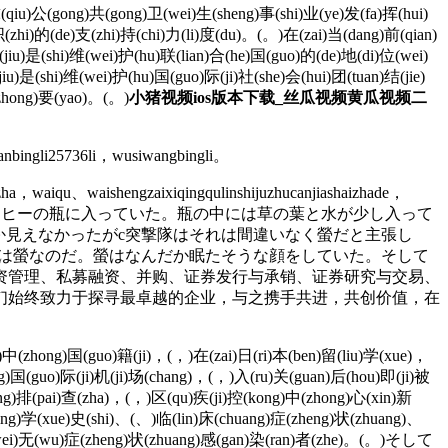
qiu)公(gong)共(gong)卫(wei)生(sheng)事(shi)业(ye)发(fa)挥(hui)
zhi)的(de)支(zhi)持(chi)力(li)度(du)。(。)在(zai)当(dang)前(qian)
jiu)是(shi)维(wei)护(hu)联(lian)合(he)国(guo)的(de)地(di)位(wei)
)是(shi)维(wei)护(hu)国(guo)际(ji)社(she)会(hui)团(tuan)结(jie)
zhong)要(yao)。(。)
小猪视频ios版本下载_丝瓜视频黄瓜视频二
uanbingli25736li，wusiwangbingli。
ha，waiqu、waishengzaixiqingqulinshijuzhucanjiashaizhade，
nloushai。螢はインスタントコーヒーの瓶に入っていた。瓶の中には草の葉と水が少し入って
か見えなかったがc突撃隊はそれは間違いなく螢だと主張し
れは螢なのだ。螢はなんだか眠たそうな顔をしていた。そして
资管理、私募融资、并购、证券发行与承销、证券研究与交易、
们始终致力于探寻最卓越的企业，与之携手共进，共创价值，在
(wei)中(zhong)国(guo)籍(ji)，(，)在(zai)日(ri)本(ben)留(liu)学(xue)，
ong)国(guo)际(ji)机(ji)场(chang)，(，)入(ru)关(guan)后(hou)即(ji)被
jing)排(pai)查(zha)，(，)区(qu)疾(ji)控(kong)中(zhong)心(xin)新
bing)学(xue)史(shi)、(、)临(lin)床(chuang)症(zheng)状(zhuang)、
)为(wei)无(wu)症(zheng)状(zhuang)感(gan)染(ran)者(zhe)。(。)そして