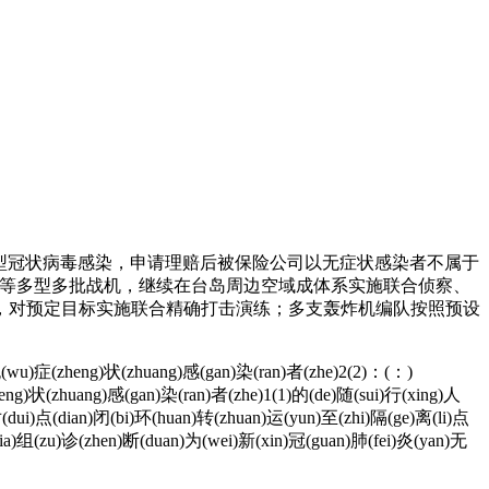
状新型冠状病毒感染，申请理赔后被保险公司以无症状感染者不属于
等多型多批战机，继续在台岛周边空域成体系实施联合侦察、
，对预定目标实施联合精确打击演练；多支轰炸机编队按照预设
en)土(tu)无(wu)症(zheng)状(zhuang)感(gan)染(ran)者(zhe)2(2)：(：)
heng)状(zhuang)感(gan)染(ran)者(zhe)1(1)的(de)随(sui)行(xing)人
(dui)点(dian)闭(bi)环(huan)转(zhuan)运(yun)至(zhi)隔(ge)离(li)点
jia)组(zu)诊(zhen)断(duan)为(wei)新(xin)冠(guan)肺(fei)炎(yan)无